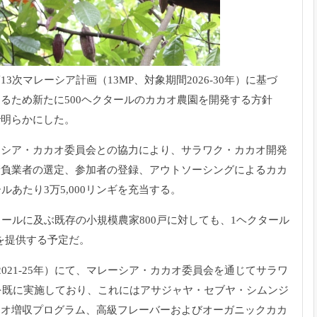
3次マレーシア計画（13MP、
対象期間2026-30年）に基づ
るため新たに500ヘ
クタールのカカオ農園を開発する方針
で明らかにした。
ーシア・
カカオ委員会との協力により、サラワク・
カカオ開発
請負業者の選定、参加者の登録、
アウトソーシングによるカカ
ルあたり3万5,
000リンギを充当する。
タールに及ぶ既存の小規模農家800戸
に対しても、1ヘクタール
を提供する予定だ。
21-
25年）にて、マレーシア・
カカオ委員会を通じてサラワ
を既に実施しており、これにはアサジャヤ・セブヤ・
シムンジ
カオ増収プ
ログラム、
高級フレーバーおよびオーガニックカカ