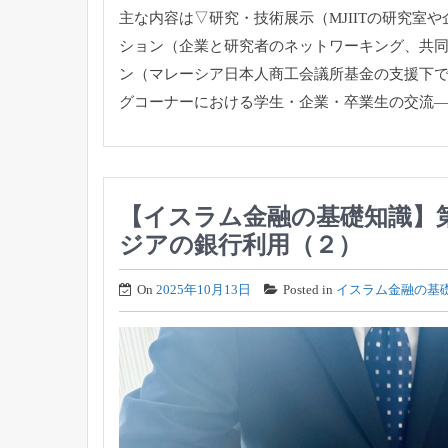
主な内容は▽研究・技術展示（
MJIITの研究
ション（企業と研究者のネットワーキング、
共
ン（
マレーシア日本人商工会議所基金の支援下
グコーナーにおける学生・
企業・卒業生の交流
【イスラム金融の基礎知識】第5
ジアの銀行利用（２）
On
2025年10月13日
Posted in
イスラム金融の基