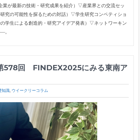
室や企業が最新の技術・研究成果を紹介）▽
産業界との交流セッ
同研究の可能性を探るための対話）▽
学生研究コンペティショ
での学生による創造的・
研究アイデア発表）▽ネットワーキン
――。
78回 FINDEX2025にみる東南ア
礎知識
,
ウイークリーコラム