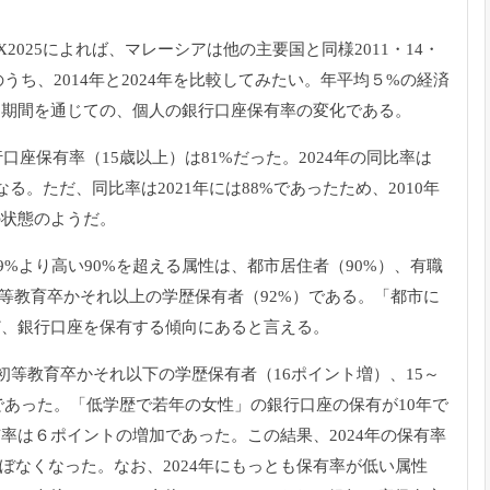
2025によれば、マレーシアは他の主要国と同様2011・14・
のうち、2014年と2024年を比較してみたい。年平均５%の経済
た期間を通じての、個人の銀行口座保有率の変化である。
口座保有率（15歳以上）は81%だった。2024年の同比率は
る。ただ、同比率は2021年には88%であったため、2010年
の状態のようだ。
9%より高い90%を超える属性は、都市居住者（90%）、有職
、中等教育卒かそれ以上の学歴保有者（92%）である。「都市に
ど、銀行口座を保有する傾向にあると言える。
初等教育卒かそれ以下の学歴保有者（16ポイント増）、15～
）であった。「低学歴で若年の女性」の銀行口座の保有が10年で
率は６ポイントの増加であった。この結果、2024年の保有率
ほぼなくなった。なお、2024年にもっとも保有率が低い属性