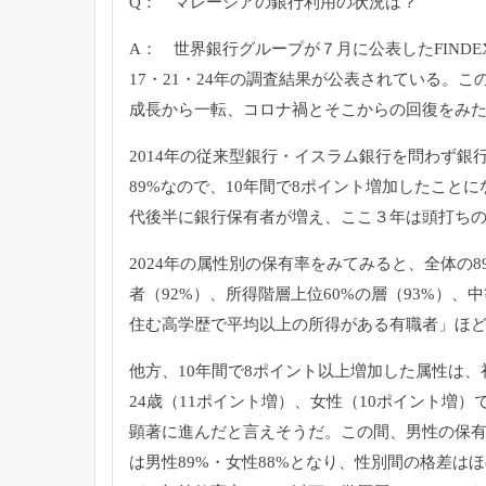
Q： マレーシアの銀行利用の状況は？
A： 世界銀行グループが７月に公表したFINDEX
17・21・24年の調査結果が公表されている。こ
成長から一転、コロナ禍とそこからの回復をみ
2014年の従来型銀行・イスラム銀行を問わず銀行
89%なので、10年間で8ポイント増加したことにな
代後半に銀行保有者が増え、ここ３年は頭打ち
2024年の属性別の保有率をみてみると、全体の8
者（92%）、所得階層上位60%の層（93%）
住む高学歴で平均以上の所得がある有職者」ほ
他方、10年間で8ポイント以上増加した属性は、
24歳（11ポイント増）、女性（10ポイント増
顕著に進んだと言えそうだ。この間、男性の保有
は男性89%・女性88%となり、性別間の格差は