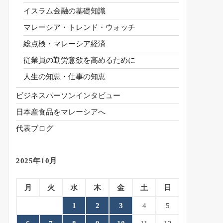
イスラム金融の基礎知識
マレーシア・トレンド・ウォッチ
総点検・マレーシア経済
従業員の勤労意欲を高めるために
人生の知恵・仕事の知恵
ビジネスパーソンインタビュー
日本産食品をマレーシアへ
代表ブログ
2025年10月
月
火
水
木
金
土
日
1
2
3
4
5