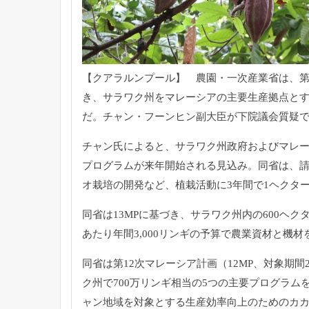
【クアラルンプール】 農園・一次産業省は、第1
き、
サラワク州をマレーシアの主要生産拠点とす
だ。チャン・
フーンヒン副大臣が下院議会質疑
チャン氏によると、サラワク州政府およびマレ
プログラムが来年開始される見込み。同省は、
オ栽培の開発など、
植栽活動に3年間で1ヘクター
同省は13MPに基づき、
サラワク州内の600ヘク
あたり年間3,
000リンギの予算で農業資材と機材
同省は第12次マレーシア計画（12MP、対象期間20
ク州で700万リンギ相当の5つの主
要プログラム
ャン地域を対象とする生産効率向上のためのカ