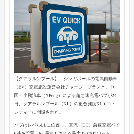
【クアラルンプール】 シンガポールの電気自動車
（EV）充電施設運営会社チャージ・
プラスと、中
国・小鵬汽車（XPeng）
による超急速充電ハブが24
日、クアラルンプール（KL）
の複合施設KLエコ・
シティーに開設された。
ハブはレベルLLに位置し、直流（DC）
急速充電ベイ
6基を設置。
KL最速とされる最大350キロワット