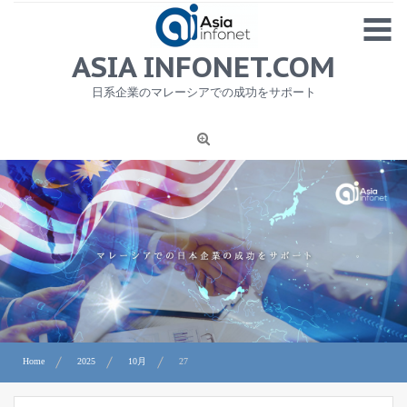
Skip
MENU
to
content
HOME
ASIA INFONET.COM
会社概要
日系企業のマレーシアでの成功をサポート
日本産食品輸出
ニュース
1
労務サービス
プライバシーポリシー及び著作権について
お問合せ
Home
2025
10月
27