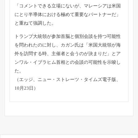
「
コメントできる立場にないが、
マレーシアは米国
にとり半導体における極めて重要なパートナーだ
」
と重ねて強調した。
トランプ大統領が参加首脳と個別会談を持つ可能性
を問われたのに
対し、カガン氏は「米国大統領が海
外を訪問する時、
主催者と会うのが決まりだ」とア
ンワル・
イブラヒム首相との会談の可能性を示唆し
た。
（エッジ、ニュー・ストレーツ・タイムズ電子版、
10月23日）