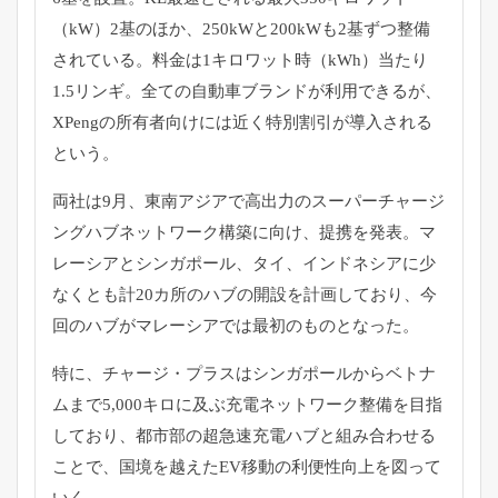
（kW）2基のほか、
250kWと200kWも2基ずつ整備
されている。
料金は1キロワット時（kWh）当たり
1.5リンギ。
全ての自動車ブランドが利用できるが、
XPengの所有者向けには近く特別割引が導入される
という。
両社は9月、
東南アジアで高出力のスーパーチャージ
ングハブネットワーク構築
に向け、提携を発表。マ
レーシアとシンガポール、タイ、
インドネシアに少
なくとも計20カ所のハブの開設を計画しており
、今
回のハブがマレーシアでは最初のものとなった。
特に、チャージ・プラスはシンガポールからベトナ
ムまで5,
000キロに及ぶ充電ネットワーク整備を目指
しており、
都市部の超急速充電ハブと組み合わせる
ことで、
国境を越えたEV移動の利便性向上を図って