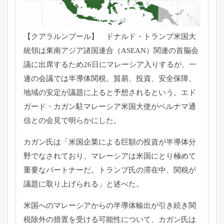
【クアラルンプール】 ドナルド・トランプ米国大
統領は東南アジア諸国連合（
ASEAN）
関連の首脳会
議に出席するため26日にマレーシア入りするが、
一
連の会議では半導体関税、貿易、投資、安全保障、
地域の安定が議題に上ると予想されるという。エド
ガード・
カガン駐マレーシア米国大使がベルナマ通
信との会見で明らかにし
た。
カガン氏は「
米国企業による巨額の投資が半導体分
野でなされており、
マレーシアは米国にとり極めて
重要なパートナーだ。
トランプ氏の滞在中、関税が
議題に取り上げられる」と述べた。
米国へのマレーシアからの半導体輸出が引き続き関
税除外の措置を
受ける可能性について、カガン氏は