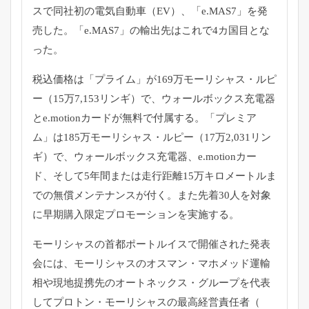
スで同社初の電気自動車（EV）、「e.MAS7」
を発
売した。「e.MAS7」
の輸出先はこれで4カ国目とな
った。
税込価格は「プライム」が169万モーリシャス・ルピ
ー（
15万7,153リンギ）で、ウォールボックス充電器
とe.
motionカードが無料で付属する。「プレミア
ム」
は185万モーリシャス・ルピー（17万2,031リン
ギ）で、
ウォールボックス充電器、e.motionカー
ド、
そして5年間または走行距離15万キロメートルま
での無償メンテ
ナンスが付く。
また先着30人を対象
に早期購入限定プロモーションを実施する。
モーリシャスの首都ポートルイスで開催された発表
会には、
モーリシャスのオスマン・
マホメッド運輸
相や現地提携先のオートネックス・
グループを代表
してプロトン・モーリシャスの最高経営責任者（