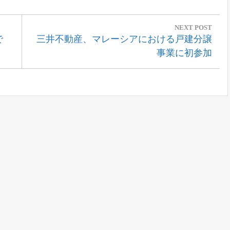
NEXT POST
Next
で
三井不動産、マレーシアにおける戸建分譲
Post:
事業に初参加