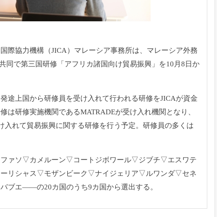
国際協力機構（JICA）マレーシア事務所は、
マレーシア外務
共同で第三国研修「アフリカ諸国向け貿易振興」
を10月8日か
発途上国から研修員を受け入れて行われる研修をJICAが
資金
修は研修実施機関であるMATRADEが受け入れ機関と
なり、
け入れて貿易振興に関する研修を行う予定。
研修員の多くは
。
ナファソ▽
カメルーン▽コートジボワール▽ジブチ▽エスワテ
モーリシャス▽
モザンビーク▽ナイジェリア▽ルワンダ▽セネ
ンバブエ――
の20カ国のうち9カ国から選出する。