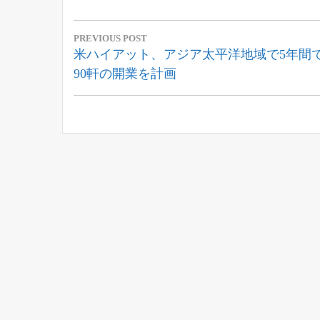
投
PREVIOUS POST
稿
Previous
米ハイアット、アジア太平洋地域で5年間
Post:
90軒の開業を計画
ナ
ビ
ゲ
ー
シ
ョ
ン