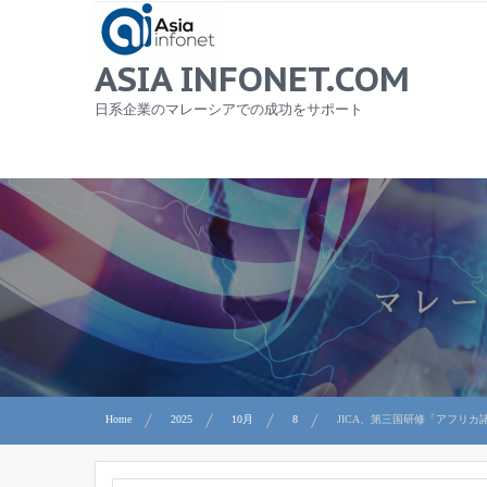
Skip
to
content
ASIA INFONET.COM
日系企業のマレーシアでの成功をサポート
Home
2025
10月
8
JICA、第三国研修「アフリ