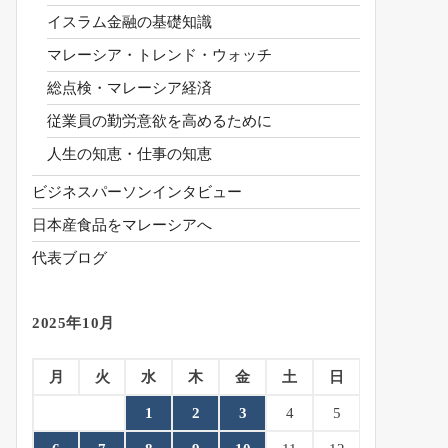
イスラム金融の基礎知識
マレーシア・トレンド・ウォッチ
総点検・マレーシア経済
従業員の勤労意欲を高めるために
人生の知恵・仕事の知恵
ビジネスパーソンインタビュー
日本産食品をマレーシアへ
代表ブログ
2025年10月
月
火
水
木
金
土
日
1
2
3
4
5