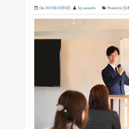
On
2025年10月8日
by
asiainfo
Posted in
日