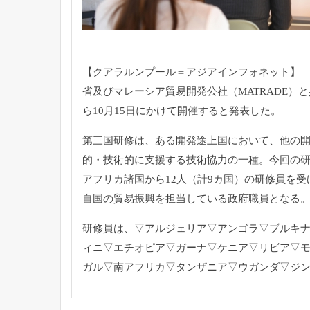
【クアラルンプール＝アジアインフォネット】 
省及びマレーシア貿易開発公社（MATRADE）
と
ら10月15日にかけて開催すると発表した。
第三国研修は、ある開発途上国において、
他の開
的・技術的に支援する技術協力の一種。
今回の研
アフリカ諸国から12人（計9カ国）
の研修員を受
自国の貿易振興を担当している政府職員となる
研修員は、▽アルジェリア▽アンゴラ▽ブルキ
ィニ▽
エチオピア▽ガーナ▽ケニア▽リビア▽
ガル▽南アフリカ▽
タンザニア▽ウガンダ▽ジ