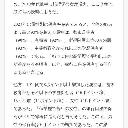
め、2010年代後半に銀行保有者が増え、ここ３年は
頭打ちの状態のようだ。
2024年の属性別の保有率をみてみると、全体の89%
より高い90%を超える属性は、都市居住者
（90%）、有職者（92%）、所得階層上位60%の層
（93%）、中等教育卒かそれ以上の学歴保有者
（92%）である。「都市に住む高学歴で平均以上の
所得がある有職者」ほど、銀行口座を保有する傾向
にあると言える。
他方、10年間で8ポイント以上増加した属性は、初等
教育卒かそれ以下の学歴保有者（16ポイント増）、
15～24歳（11ポイント増）、女性（10ポイント増）
であった。「低学歴で若年の女性」の銀行口座の保
有が10年で顕著に進んだと言えそうだ。この間、男
性の保有率は６ポイントの増加であった。この結