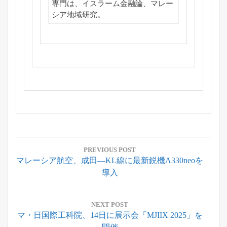
専門は、イスラーム金融論、マレー
シア地域研究。
投
稿
PREVIOUS POST
Previous
マレーシア航空、成田―KL線に最新鋭機A330neoを
ナ
Post:
導入
ビ
ゲ
ー
NEXT POST
Next
マ・日国際工科院、14日に展示会「MJIIX 2025」を
シ
Post: