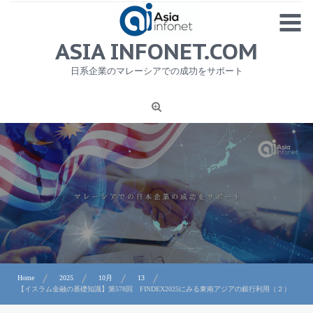
Skip
MENU
to
content
HOME
ASIA INFONET.COM
会社概要
日系企業のマレーシアでの成功をサポート
日本産食品輸出
ニュース
1
労務サービス
プライバシーポリシー及び著作権について
お問合せ
Home
2025
10月
13
【イスラム金融の基礎知識】第578回 FINDEX2025にみる東南アジアの銀行利用（２）