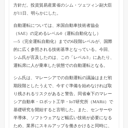
方針だ。投資貿易産業省のシム・
ツェツィン副大臣
が11日、明らかにした。
自動運転については、米国自動車技術者協会
（SAE）
の定めるレベル0（運転自動化なし）
―5（完全運転自動化）
までの6段階レベルが、
国際
的に広く参照される技術基準となっている。今回、
シム氏が言及したのは、この「レベル3」にあたり、
運転席に人が乗車した状態での自動運転となる。
シム氏は、
マレーシアでの自動運転の議論はまだ初
期段階としたうえで、
今すぐ準備を始めなければ取
り残されるリスクがあると警告。
同省傘下のマレー
シア自動車・ロボット工学・IoT研究所（
MARii）で
基礎研究を開始すると言明した。また、
センサーや
半導体、
ソフトウェアなど幅広い技術が必要になる
ため、
業界にスキルアップを働きかけると同時に、