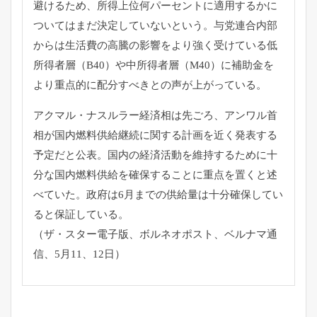
避けるため、
所得上位何パーセントに適用するかに
ついてはまだ決定していない
という。
与党連合内部
からは生活費の高騰の影響をより強く受けている低
所
得者層（B40）や中所得者層（M40）
に補助金を
より重点的に配分すべきとの声が上がっている。
アクマル・ナスルラー経済相は先ごろ、
アンワル首
相が国内燃料供給継続に関する計画を近く発表する
予定
だと公表。
国内の経済活動を維持するために十
分な国内燃料供給を確保するこ
とに重点を置くと述
べていた。
政府は6月までの供給量は十分確保してい
ると保証している。
（ザ・スター電子版、ボルネオポスト、ベルナマ通
信、5月11、
12日）