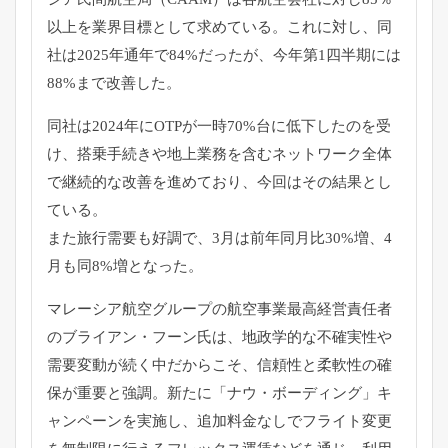
以上を業界目標として求めている。これに対し、
同
社は2025年通年で84%だったが、
今年第1四半期には
88%まで改善した。
同社は2024年にOTPが一時70%台に低下したのを受
け、
搭乗手続きや地上業務を含むネットワーク全体
で継続的な改善を進
めており、今回はその結果とし
ている。
また旅行需要も好調で、3月は前年同月比30%増、4
月も同8%
増となった。
マレーシア航空グループの航空事業最高経営責任者
のブライアン・
フーン氏は、地政学的な不確実性や
需要変動が続く中だからこそ、
信頼性と柔軟性の確
保が重要と強調。新たに「ナウ・
ボーディング」キ
ャンペーンを実施し、
追加料金なしでフライト変更