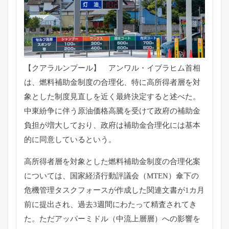
【クアラルンプール】 アンワル・イブラヒム首相
は、燃料補助金制度の合理化、
特に高所得者層を対
象とした制度見直しを近く最終決定すると述べ
た。
中東紛争に伴う原油価格高騰を受けて政府の補助金
負担が増大して
おり、政府は補助金合理化には基本
的に同意しているという。
高所得者層を対象とした燃料補助金制度の合理化案
については、
国家経済行動評議会（MTEN）
傘下の
危機管理タスクフォースが作成した関連文書が1カ月
前に提
出され、過去3週間にわたって精査されてき
た。
ただアッパーミドル（中流上層層）への影響を