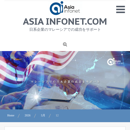
Skip
MENU
to
content
HOME
ASIA INFONET.COM
会社概要
日系企業のマレーシアでの成功をサポート
日本産食品輸出
ニュース
1
労務サービス
プライバシーポリシー及び著作権について
お問合せ
Home
2026
5月
12