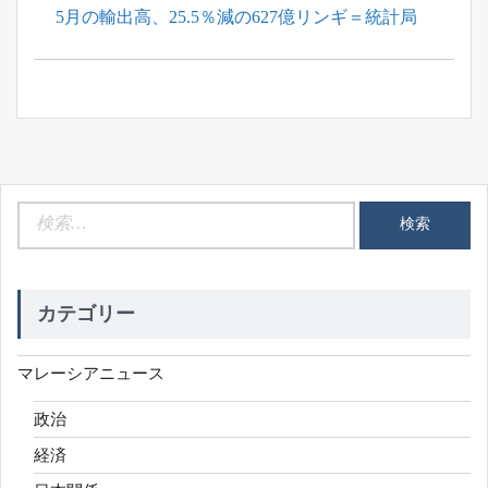
Previous
5月の輸出高、25.5％減の627億リンギ＝統計局
ナ
Post:
ビ
ゲ
ー
シ
ョ
ン
検
索:
カテゴリー
マレーシアニュース
政治
経済