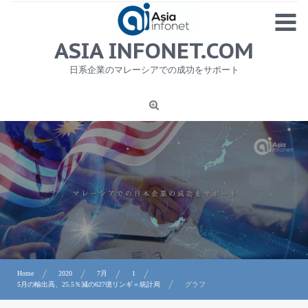
Skip
MENU
to
content
HOME
ASIA INFONET.COM
会社概要
日系企業のマレーシアでの成功をサポート
日本産食品輸出
ニュース
1
労務サービス
プライバシーポリシー及び著作権について
お問合せ
Home
2020
7月
1
5月の輸出高、25.5％減の627億リンギ＝統計局
グラフ