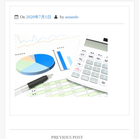
On
2020年7月1日
by
asiainfo
投
稿
PREVIOUS POST