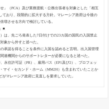
せ」（PCA）
及び業務渡航・公務出張者を対象とした「相互
始しており、
段階的に拡大する方針。
マレーシア政府は今後の
を倍増させる方向で検討している。
」■
相）は、
先ごろ発表した7日付けでの23カ国の国民の入国禁止
を対象から外すと述べた。
局の承認を得ることを条件に入国を認
めると言明。
出入国管理
は関連機
関からのサポートレターが必要になると述べた。
で、永住許可証（
PR）、雇用パス（EP1及び2）、プロフェッ
ア・マイ・セカンド・
ホーム（MM2H）も含まれていたことか
どがマレーシア政府に見直しを要求していた。