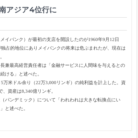
南アジア4位行に
（メイバンク）
が最初の支店を開設したのが1960年9月12日
が独占的地位にありメイバンクの将来は危ぶまれたが、
現在は
た。
社長兼最高経営責任者は「
金融サービスに人間味を与えるとの
り続ける」と述べた。
、
5万米ドル余り（22万3,000リンギ）の純利益を計上した。
資
で、
資産は8,340億リンギ。
大（パンデミック）
について「われわれは大きな転換点にい
る」と述べた。
）