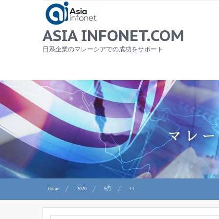
Skip
to
content
ASIA INFONET.COM
日系企業のマレーシアでの成功をサポート
Home
2020
9月
14