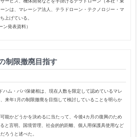
のサービス、
機体開発などを手掛けるテラドローン（本社・東
ローンは、マレーシア法人、
テラドローン・テクノロジー・マ
ち上げている。
ーン発表資料）
の制限撤廃目指す
アドハム・ババ保健相は、
現在人数を限定して認めているマレ
て、
来年1月の制限撤廃を目指して検討していることを明らか
が可能かどうかを決めるに当たって、
今後4カ月の復興のため
ると言明。国境管理、社会的的距離、
個人用保護具使用など
るだろうと述べた。