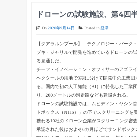
ドローンの試験施設、第4四
On
2020年9月14日
Posted in
経済
【クアラルンプール】 テクノロジー・パーク・
ブキ・
ジャリルで開発を進めているドローンの
る見通しだ。
チーフ・イノベーション・オフィサーのアズラ
ヘクタールの用地で3期に分けて開発中の工業団
る。
国内で初の人工知能（AI）に特化した工業
り、
200メートルの滑走路なども建設される。
ドローンの試験施設では、ムヒディン・
ヤシン首
ドボックス（NTIS）」の下でスクリーニングを
携わる10社のドローン企業がスクリーニン
グ審
承認された後はおよそ6カ月ほどでサンドボック