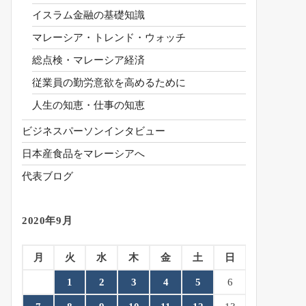
イスラム金融の基礎知識
マレーシア・トレンド・ウォッチ
総点検・マレーシア経済
従業員の勤労意欲を高めるために
人生の知恵・仕事の知恵
ビジネスパーソンインタビュー
日本産食品をマレーシアへ
代表ブログ
2020年9月
月
火
水
木
金
土
日
1
2
3
4
5
6