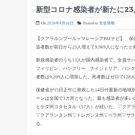
新型コロナ感染者が新たに23
On
2020年9月16日
Posted in
安全情報
【クアラルンプール＝マレーシアBIZナビ】 保健省
染者数が前日から23人増えて9,969人になった
新規感染者のうち13人が国内感染者で、全員サ
フィリピン、ハングリー、ナイジェリア、バング
者数は9,209人に増加した。死者数はゼロで128
保健省が15日正午に発表した14日付最新の地域
ーンは全国で3カ所となった。最も感染者が多いの
とケダ州コタセタル（57人）が続いた。▽クア
▽クアランタン州▽トレガンヌ州▽ペラ州▽サ
る。