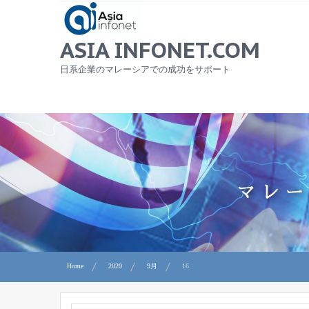
Skip
to
content
ASIA INFONET.COM
日系企業のマレーシアでの成功をサポート
Home
2020
9月
16