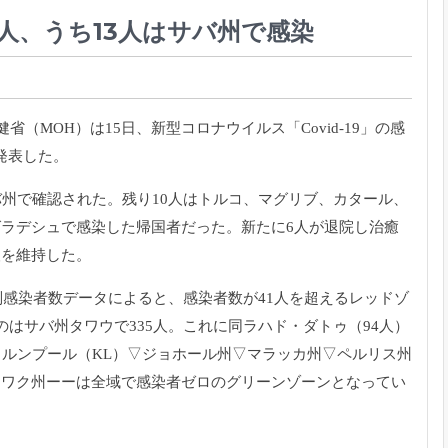
人、うち13人はサバ州で感染
（MOH）は15日、新型コロナウイルス「Covid-19」の感
と発表した。
バ州で確認された。残り10人はトルコ、マグリブ、カタール、
ラデシュで感染した帰国者だった。新たに6人が退院し治癒
人を維持した。
別感染者数データによると、感染者数が41人を超えるレッドゾ
はサバ州タワウで335人。これに同ラハド・ダトゥ（94人）
ラルンプール（KL）▽ジョホール州▽マラッカ州▽ペルリス州
ラワク州ーーは全域で感染者ゼロのグリーンゾーンとなってい