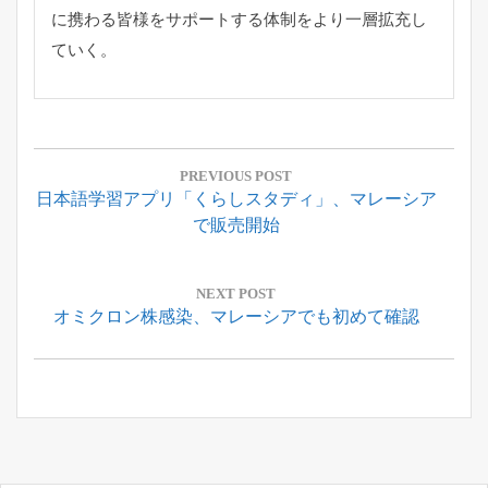
に携わる皆様をサポートする体制をより一層拡充し
ていく。
投
稿
PREVIOUS POST
Previous
日本語学習アプリ「くらしスタディ」、マレーシア
ナ
Post:
で販売開始
ビ
ゲ
ー
NEXT POST
Next
オミクロン株感染、マレーシアでも初めて確認
シ
Post:
ョ
ン