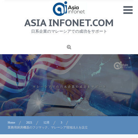
Skip
MENU
to
content
HOME
ASIA INFONET.COM
会社概要
日系企業のマレーシアでの成功をサポート
日本産食品輸出
ニュース
1
労務サービス
プライバシーポリシー及び著作権について
お問合せ
Home
2021
12月
3
業務用厨房機器のフジマック、マレーシア現地法人を設立