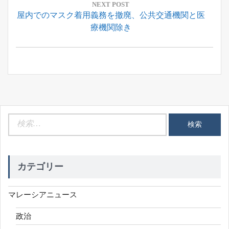
ー
NEXT POST
Next
屋内でのマスク着用義務を撤廃、公共交通機関と医
シ
Post:
療機関除き
ョ
ン
検
索:
カテゴリー
マレーシアニュース
政治