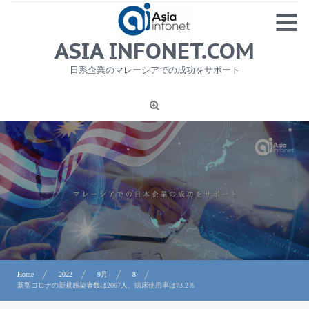
Skip
MENU
to
content
HOME
ASIA INFONET.COM
会社概要
日系企業のマレーシアでの成功をサポート
日本産食品輸出
ニュース
1
労務サービス
プライバシーポリシー及び著作権について
お問合せ
Home
2022
9月
8
新型コロナの新規感染者数は2067人、病床使用率は73.2％