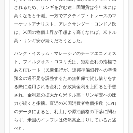
されるため、リンギを含む途上国通貨は今年末には
高くなると予測。一方でアクティブ・トレーズのマ
ーケットアナリスト、アレクサンダー・ロンドノ氏
は、米国の物価上昇が予想より高くなれば、米ドル
高・リンギ安が続くだろうとした。
バンク・イスラム・マレーシアのチーフエコノミス
ト、フィルダオス・ロスリ氏は、短期金利の指標で
あるFFレート（民間銀行が、連邦準備銀行への準備
預金の過不足を調整するため無担保で貸し借りをす
る際に適用される金利）が政策金利を上回ると予想
され、金利差の拡大から米ドル高・リンギ安への圧
力が続くと指摘。直近の米国消費者物価指数（CPI）
のデータによると、利上げや原油価格の下落に関わ
らず、米国のインフレは依然高止まりしていると述
べた。