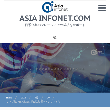
Skip
MENU
to
content
HOME
ASIA INFONET.COM
会社概要
日系企業のマレーシアでの成功をサポート
日本産食品輸出
ニュース
1
労務サービス
プライバシーポリシー及び著作権について
お問合せ
Home
2022
9月
20
リンギ安、輸入業者に深刻な影響＝アナリストら