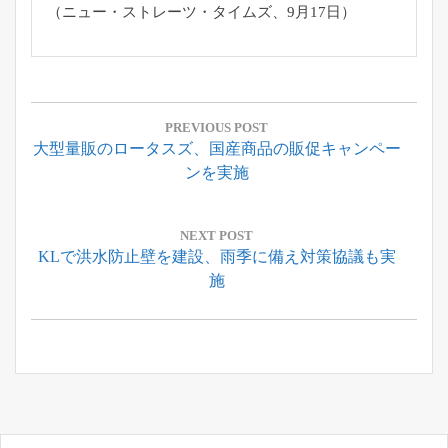
（ニュー・ストレーツ・タイムズ、9月17日）
投
稿
PREVIOUS POST
Previous
大型量販のロータスズ、国産商品の販促キャンペー
ナ
Post:
ンを実施
ビ
ゲ
ー
NEXT POST
Next
KLで洪水防止壁を建設、雨季に備え対策協議も実
シ
Post:
施
ョ
ン