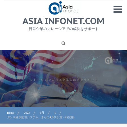
Skip
MENU
to
content
HOME
ASIA INFONET.COM
会社概要
日系企業のマレーシアでの成功をサポート
日本産食品輸出
ニュース
1
労務サービス
プライバシーポリシー及び著作権について
お問合せ
Home
2023
9月
1
ガンマ線水監視システム、さらに4カ所設置＝科技相