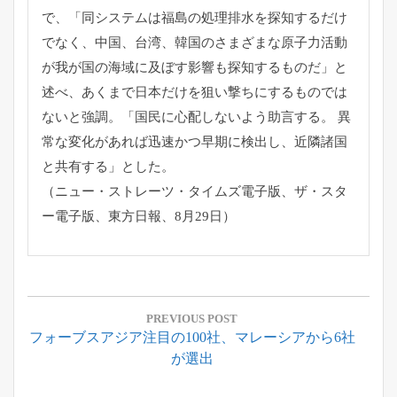
で、「同システムは福島の処理排水を探知するだけ
でなく、中国、台湾、韓国のさまざまな原子力活動
が我が国の海域に及ぼす影響も探知するものだ」と
述べ、あくまで日本だけを狙い撃ちにするものでは
ないと強調。「国民に心配しないよう助言する。 異
常な変化があれば迅速かつ早期に検出し、近隣諸国
と共有する」とした。
（ニュー・ストレーツ・タイムズ電子版、ザ・スタ
ー電子版、東方日報、8月29日）
投
稿
PREVIOUS POST
Previous
フォーブスアジア注目の100社、マレーシアから6社
ナ
Post:
が選出
ビ
ゲ