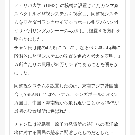
ア・サバ大学（UMS）の桟橋に設置されたガンマ線
スペクトル水監視システムを視察し、同監視システ
ムを▽ケダ州ランカウイ▽ジョホール州▽パハン州
▽サバ州サンダカンーーの4カ所にも設置する方針を
明らかにした。
チャン氏は他の4カ所について、なるべく早い時期に
段階的に監視システムの設置を進める考えを表明。1
カ所当たりの費用が60万リンギであることを明らか
にした。
同監視システムを設置したのは、東南アジア諸国連
合（ASEAN）ではベトナム、シンガポールに次ぐ3
カ国目。中国・海南島から最も近いことからUMSが
最初の設置場所に選ばれた。
チャン氏は福島第一原子力発電所の処理水の海洋放
出に対する国民の懸念に配慮したものだとした上