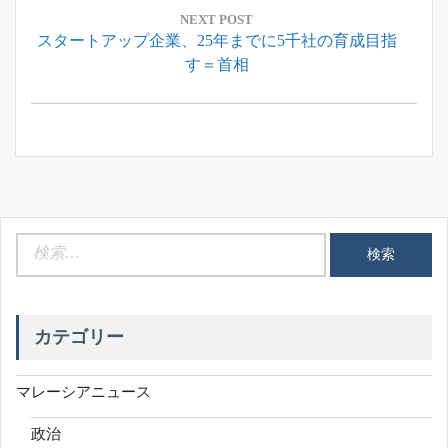
ー
NEXT POST
Next
スタートアップ企業、25年までに5千社の育成目指
シ
Post:
す＝首相
ョ
ン
検
索:
カテゴリー
マレーシアニュース
政治