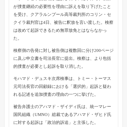
が捜査継続の必要性を理由に訴えを取り下げたこと
を受け、
クアラルンプール高等裁判所のコリン・セ
クイラ裁判官は4日、
被告に釈放を言い渡した。
検察
は改めて起訴できるため無罪放免とはならなかっ
た。
検察側の告発に対し被告側は複数回に分け200ページ
に及ぶ申立
書を司法長官に提出。検察は、
より包括
的捜査が必要とし起訴を取り消した。
モハマド・デュスキ次席検事は、トミー・
トーマス
元司法長官の回顧録における「選択的」
起訴と疑わ
れる記述を追加捜査の理由の一つに挙げた。
被告弁護士のアハマド・ザイディ氏は、統一マレー
国民組織（
UMNO）総裁であるアハマド・ザヒド氏
に対する起訴は「
政治的訴追」と主張した。