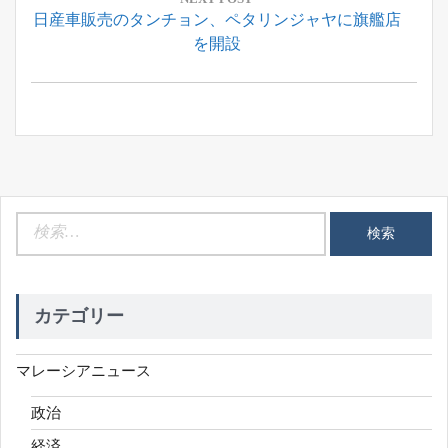
ー
Next
日産車販売のタンチョン、ペタリンジャヤに旗艦店
シ
Post:
を開設
ョ
ン
検
索:
カテゴリー
マレーシアニュース
政治
経済