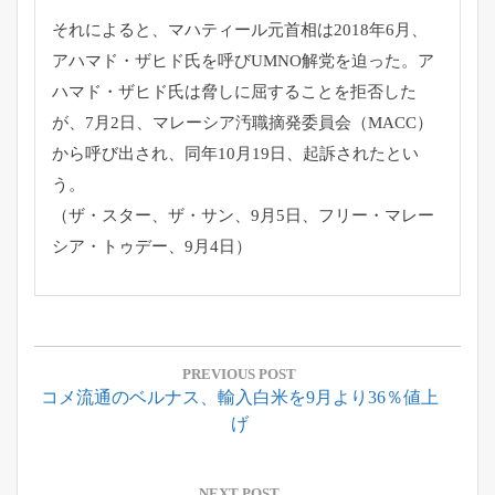
それによると、マハティール元首相は2018年6月、
アハマド・
ザヒド氏を呼びUMNO解党を迫った。ア
ハマド・
ザヒド氏は脅しに屈することを拒否した
が、7月2日、
マレーシア汚職摘発委員会（MACC）
から呼び出され、
同年10月19日、起訴されたとい
う。
（ザ・スター、ザ・サン、9月5日、フリー・マレー
シア・
トゥデー、9月4日）
投
稿
PREVIOUS POST
Previous
コメ流通のベルナス、輸入白米を9月より36％値上
ナ
Post:
げ
ビ
ゲ
NEXT POST