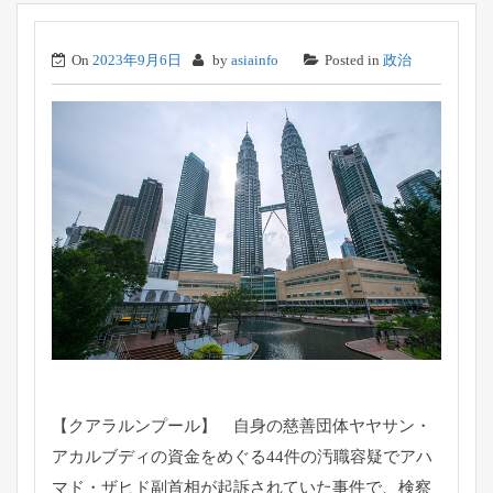
On
2023年9月6日
by
asiainfo
Posted in
政治
【クアラルンプール】 自身の慈善団体ヤヤサン・
アカルブディの資金をめぐる44件の汚職容疑でアハ
マド・
ザヒド副首相が起訴されていた事件で、
検察