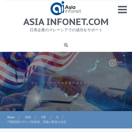
Skip
MENU
to
content
HOME
ASIA INFONET.COM
会社概要
日系企業のマレーシアでの成功をサポート
日本産食品輸出
ニュース
1
労務サービス
プライバシーポリシー及び著作権について
お問合せ
Home
2023
9月
6
汚職容疑のザヒド副首相、高裁が釈放を決定