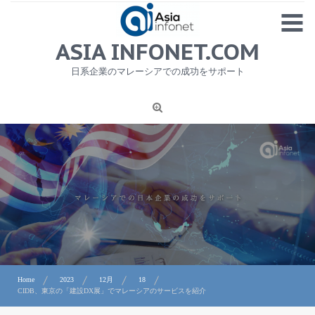
Skip
MENU
to
content
HOME
ASIA INFONET.COM
会社概要
日系企業のマレーシアでの成功をサポート
日本産食品輸出
ニュース
1
労務サービス
プライバシーポリシー及び著作権について
お問合せ
Home
2023
12月
18
CIDB、東京の「建設DX展」でマレーシアのサービスを紹介