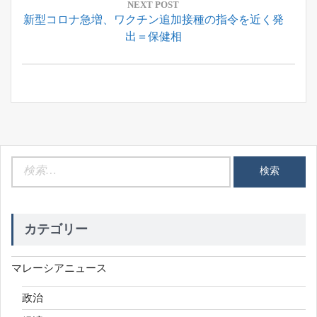
ー
NEXT POST
Next
新型コロナ急増、ワクチン追加接種の指令を近く発
シ
Post:
出＝保健相
ョ
ン
検
索:
カテゴリー
マレーシアニュース
政治