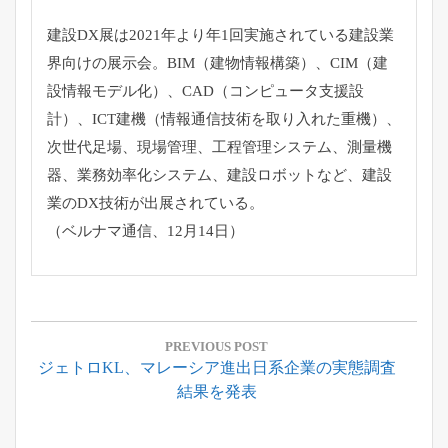
建設DX展は2021年より年1回実施されている建設業
界向けの展示会。BIM（建物情報構築）、CIM（建
設情報モデル化）、CAD（コンピュータ支援設
計）、ICT建機（情報通信技術を取り入れた重機）、
次世代足場、現場管理、工程管理システム、測量機
器、業務効率化システム、建設ロボットなど、建設
業のDX技術が出展されている。
（ベルナマ通信、12月14日）
投
稿
PREVIOUS POST
Previous
ジェトロKL、マレーシア進出日系企業の実態調査
ナ
Post:
結果を発表
ビ
ゲ