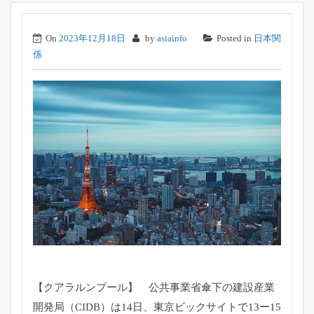
On
2023年12月18日
by
asiainfo
Posted in
日本関
係
【クアラルンプール】 公共事業省傘下の建設産業
開発局（CIDB）は14日、東京ビックサイトで13ー15