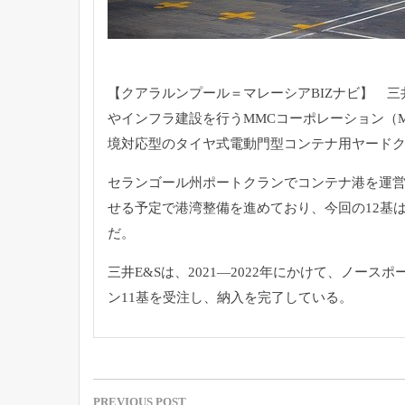
【クアラルンプール＝マレーシアBIZナビ】 三
やインフラ建設を行うMMCコーポレーション（
境対応型のタイヤ式電動門型コンテナ用ヤードク
セランゴール州ポートクランでコンテナ港を運
せる予定で港湾整備を進めており、今回の12基
だ。
三井E&Sは、2021―2022年にかけて、ノー
ン11基を受注し、納入を完了している。
投
PREVIOUS POST