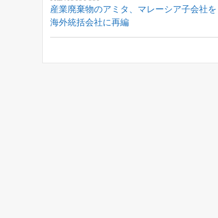
稿
Previous
産業廃棄物のアミタ、マレーシア子会社を
Post:
海外統括会社に再編
ナ
ビ
ゲ
ー
シ
ョ
ン