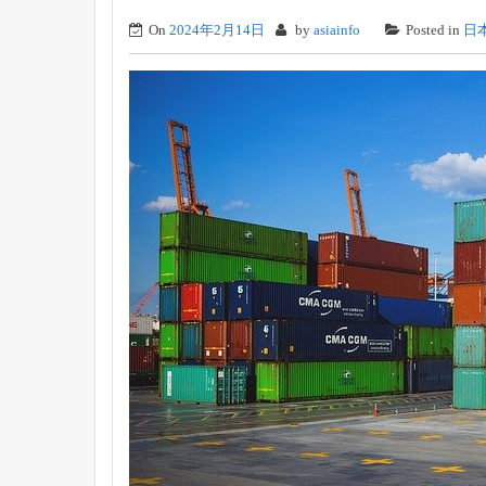
On
2024年2月14日
by
asiainfo
Posted in
日