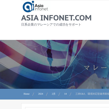
Skip
to
content
ASIA INFONET.COM
日系企業のマレーシアでの成功をサポート
Home
2024
2月
14
三井E&S、環境対応型港湾荷役