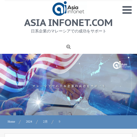
Skip
MENU
to
content
HOME
ASIA INFONET.COM
会社概要
日系企業のマレーシアでの成功をサポート
日本産食品輸出
ニュース
1
労務サービス
プライバシーポリシー及び著作権について
お問合せ
Home
2024
2月
9