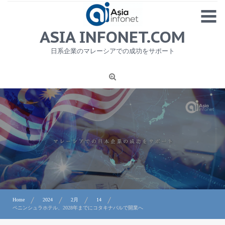
Skip
MENU
to
content
HOME
ASIA INFONET.COM
会社概要
日系企業のマレーシアでの成功をサポート
日本産食品輸出
ニュース
1
労務サービス
プライバシーポリシー及び著作権について
お問合せ
Home
2024
2月
14
ペニンシュラホテル、2028年までにコタキナバルで開業へ