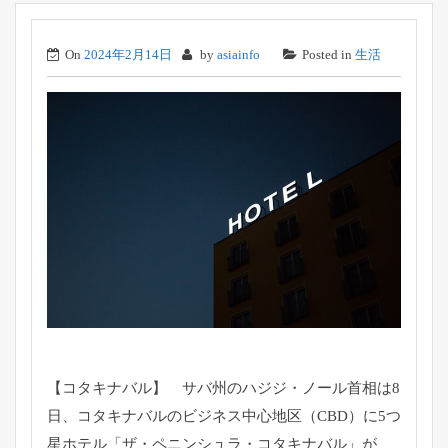
On
2024年2月14日
by
asiainfo
Posted in
生活
【コタキナバル】 サバ州のハジジ・ノール首相は8
日、コタキナバルのビジネス中心地区（CBD）に5つ
星ホテル「ザ・ペニンシュラ・コタキナバル」が