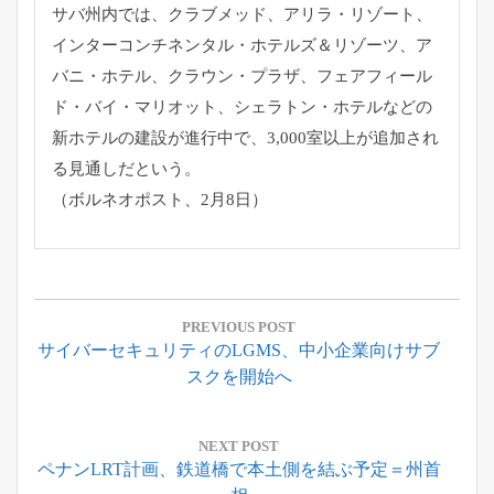
サバ州内では、クラブメッド、アリラ・リゾート、
インターコンチネンタル・ホテルズ＆リゾーツ、ア
バニ・ホテル、クラウン・プラザ、フェアフィール
ド・バイ・マリオット、シェラトン・ホテルなどの
新ホテルの建設が進行中で、3,000室以上が追加され
る見通しだという。
（ボルネオポスト、2月8日）
投
稿
PREVIOUS POST
Previous
サイバーセキュリティのLGMS、中小企業向けサブ
ナ
Post:
スクを開始へ
ビ
ゲ
ー
NEXT POST
Next
ペナンLRT計画、鉄道橋で本土側を結ぶ予定＝州首
シ