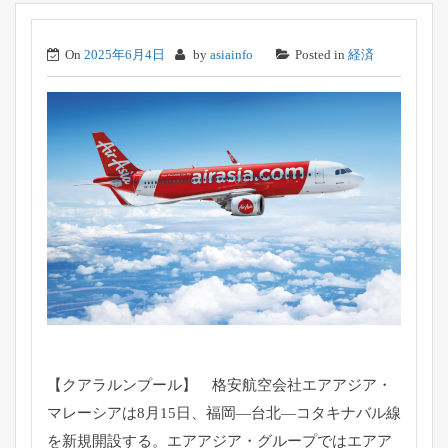
On
2025年6月4日
by
asiainfo
Posted in
経済
【クアラルンプール】 格安航空会社エアアジア・
マレーシアは8月15日、福岡―台北―
コタキナバル線
を新規開設する。エアアジア・
グループではエアア