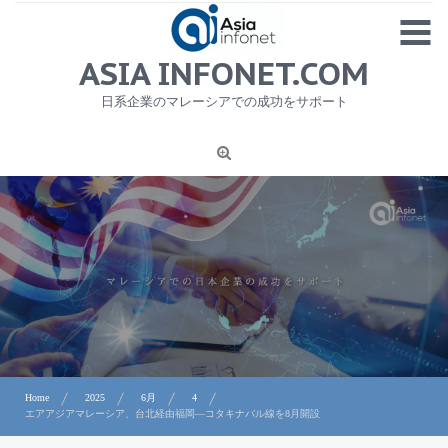
Skip
MENU
to
content
HOME
ASIA INFONET.COM
会社概要
日系企業のマレーシアでの成功をサポート
日本産食品輸出
ニュース
1
労務サービス
プライバシーポリシー及び著作権について
お問合せ
Home
2025
6月
4
エアアジアマレーシア、台北経由福岡―コタキナバル線を8月開設