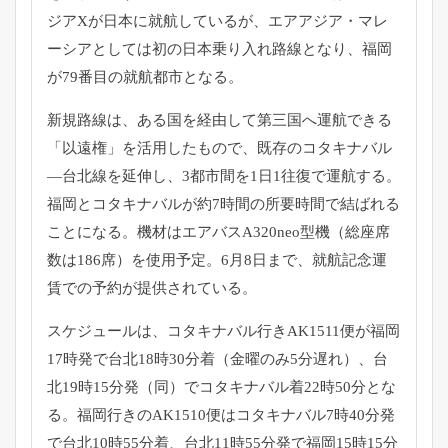
ジアXが日本に就航しているが、エアアジア・
マレ
ーシアとしては初の日本乗り入れ路線となり、
福岡
が79番目の就航都市となる。
新規路線は、ある国を経由して第三国へ運航できる
「以遠権」
を活用したもので、既存のコタキナバル
―台北線を延伸し、
3都市間を1日1往復で運航する。
福岡とコタキナバルが約7時間の所要時間で結ばれる
ことになる。
機材はエアバスA320neo型機（総座席
数は186席）
を使用予定。6月8日まで、
就航記念運
賃での予約が提供されている。
スケジュールは、
コタキナバル行きAK1511便が福岡
17時発で台北18時30
分着（金曜のみ5分遅れ）、台
北19時15分発（同）
でコタキナバル着22時50分とな
る。
福岡行きのAK1510便はコタキナバル7時40分発
で台北10
時55分着、台北11時55分発で福岡15時15分