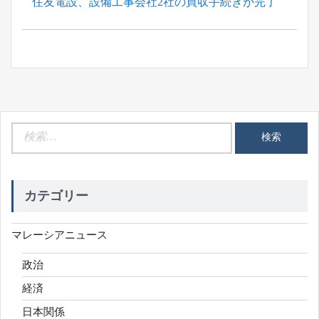
Next
住友電設、設備工事会社2社の買収手続きが完了
シ
Post:
ョ
ン
検
索:
カテゴリー
マレーシアニュース
政治
経済
日本関係