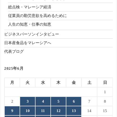
総点検・マレーシア経済
従業員の勤労意欲を高めるために
人生の知恵・仕事の知恵
ビジネスパーソンインタビュー
日本産食品をマレーシアへ
代表ブログ
2025年6月
月
火
水
木
金
土
日
1
2
3
4
5
6
7
8
9
10
11
12
13
14
15