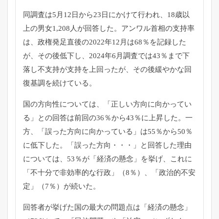
同調査は5月12日から23日にかけて行われ、
18歳以
上の男女1,208人が回答した。
アンワル首相の支持率
は、
政権発足直後の2022年12月は68％を記録した
が、
その後低下し、2024年6月調査では43％
まで下
落し不支持が支持を上回ったが、
その後緩やかな回
復基調を続けている。
国の方向性については、「正しい方向に向かってい
る」
との回答は前回の36％から43％に上昇した。一
方、「
誤った方向に向かっている」は55％から50％
に低下した。「
誤った方向・・・」と回答した理由
については、53％が「
経済の懸念」を挙げ、これに
「不十分で非効率的な行政」（8％）
、「政治的不安
定」（7％）が続いた。
回答者が挙げた国の最大の問題点は「経済の懸念」