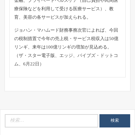
金融、
プライベートヘルスケア（
自己負担や民間医
療保険などを利用して受ける医療サービス）、
教
育、美容の各サービスが加えられる。
ジョハン・マハムード財務事務次官によれば、
今回
の税制措置で今年の売上税・サービス税収入は50億
リンギ、
来年は100億リンギの増加が見込める。
（ザ・スター電子版、エッジ、バイブズ・ドットコ
ム、
6月22日）
検
索: