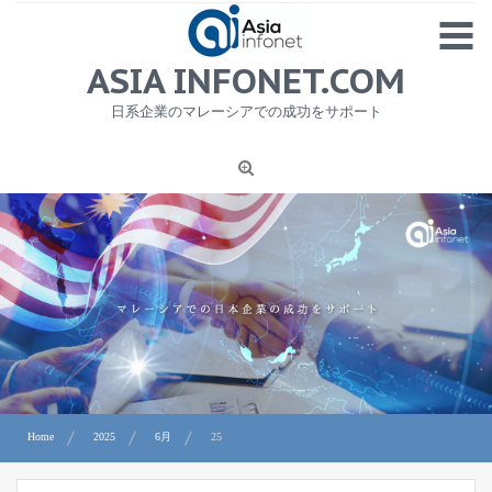
Skip
MENU
to
content
HOME
ASIA INFONET.COM
会社概要
日系企業のマレーシアでの成功をサポート
日本産食品輸出
ニュース
1
労務サービス
プライバシーポリシー及び著作権について
お問合せ
Home
2025
6月
25