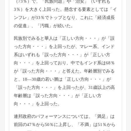
（73％）で、
「民族問題」や「治安」（いずれも
3％）を大きく上回った。
懸念する要素としては「イ
ンフレ」が33％でトップとなり、
これに「経済成長
の促進」、「汚職」が続いた。
民族別でみると華人は「正しい方向・・・」が「誤
った方向・・・
」を上回ったが、マレー系、インド
系はいずれも「誤った方向・・
・」が「正しい方
向・・・」を上回っており、
中でもインド系は68％
が「誤った方向・・・」と答えた。
年齢層別でみる
と、18―30歳の若い層は「正しい方向・・・」
が
「誤った方向・・・」を上回ったが、31歳以上の高
年齢層は「
誤った方向・・・」が「正しい方
向・・・」を上回った。
連邦政府のパフォーマンスについては、「満足」は
前回の47％
から50％に上昇し、「不満」は51％から