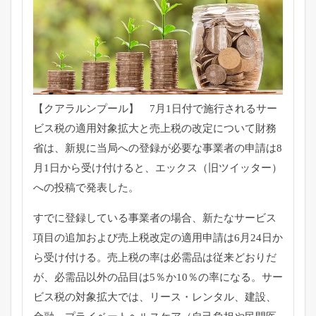
【クアラルンプール】 7月1日付で施行されるサー
ビス税の適用対象拡大と売上税の改定
について財務
省は、
新規に当局への登録が必要な事業者の申請は8
月1日から受け付け
ると、エックス（旧ツイッター）
への投稿で発表した。
すでに登録している事業者の場合、
新たなサービス
項目の追加および売上税改定の適用申請は6月24
日か
ら受け付ける。売上税の率は必需品は従来どおりだ
が、
必需品以外の品目は5％か10％の率になる。
サー
ビス税の対象拡大では、リース・レンタル、建設、