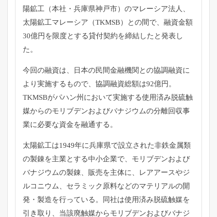
陽鉱工（本社・兵庫県神戸市）のマレーシア法人、
太陽鉱工マレーシア（TKMSB）との間で、
融資金額
30億円を限度とする貸付契約を締結したと発表し
た。
今回の融資は、
日本の民間金融機関との協調融資に
より実施するもので、
協調融資総額は92億円。
TKMSBがパハン州において実施する使用済み脱硫触
媒からのモ
リブデンおよびバナジウムの分離回収事
業に必要な資金を融通する
。
太陽鉱工は1949年に兵庫県で設立された非鉄金属類
の製錬を主
業とする中小企業で、モリブデンおよび
バナジウムの製錬、
販売を主体に、レアアースやジ
ルコニウム、
セラミック原料などのマテリアルの開
発・製造を行っている。
同社は使用済み脱硫触媒を
引き取り、
当該廃触媒からモリブデンおよびバナジ