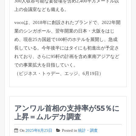
300人収容可能な宴会場を含め2,
400平方メートル以
上の会議室なども備える。
vocoは、2018年に創設されたブランドで、
2022年開
業のシンガポール、翌年開業の日本・大阪をはじ
め、
現在25カ国超で100軒のホテルを展開し、急成
長している。
今年後半にはタイにも初進出が予定さ
れており、
さらに95軒の計画を含め東南アジアなど
での事業拡大を目指して
いく。
（ビジネス・トゥデー、エッジ、6月19日）
アンワル首相の支持率が55％に
上昇＝ムルデカ調査
On
2025年6月25日
Posted in
統計・調査