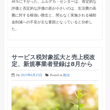
48％に下がった。
ムルデカ・センターは、
肯定的な
評価と否定的な評価の差が小さいのは、
生活費の高
騰に対する根強い懸念と、
間もなく実施される補助
金削減への不安が主な要因となっていると
分析し
た。
サービス税対象拡大と売上税改
定、新規事業者登録は8月から
On
2025年6月25日
Posted in
政治