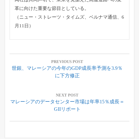
革に向けた重要な節目としている。
（ニュー・ストレーツ・タイムズ、ベルナマ通信、6
月11日）
投
稿
PREVIOUS POST
Previous
世銀、マレーシアの今年のGDP成長率予測を3.9％
ナ
Post:
に下方修正
ビ
ゲ
ー
NEXT POST
Next
マレーシアのデータセンター市場は年率15％成長＝
シ
Post:
GIIリポート
ョ
ン