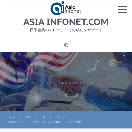
Skip
MENU
to
content
HOME
ASIA INFONET.COM
会社概要
日系企業のマレーシアでの成功をサポート
日本産食品輸出
ニュース
1
労務サービス
プライバシーポリシー及び著作権について
お問合せ
Home
2025
6月
13
PLUSとインソン、合弁でセレンバンR&RにEVハブ整備