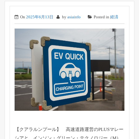
On
2025年6月13日
by
asiainfo
Posted in
経済
【クアラルンプール】 高速道路運営のPLUSマレー
シアと、インソン・グリーン・
テクノロジー（M）