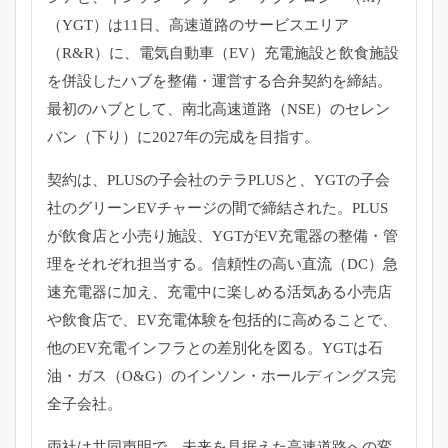
（YGT）は11日、
高速道路のサービスエリア
（R&R）に、電気自動車（EV）
充電施設と飲食施設
を併設したハブを整備・
運営する合弁契約を締結。
最初のハブとして、南北高速道路（
NSE）のセレン
バン（下り）に2027年の完成を目指す。
契約は、PLUSの子会社のテラPLUSと、
YGTの子会
社のグリーンEVチャージの間で締結された。
PLUS
が飲食店と小売り施設、YGTがEV充電器の整備・
管
理をそれぞれ担当する。信頼性の高い直流（DC）
急
速充電器に加え、充電中に楽しめる活気ある小売店
や飲食店で、
EV充電体験を包括的に高めることで、
他のEV充電インフラとの差別化を図る。YGTは石
油・ガス（
O&G）のインソン・ホールディングス完
全子会社。
両社は共同声明で、
未来を見据えた高速道路への変