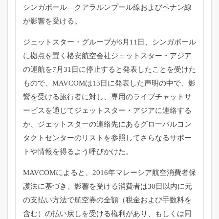
シンガポール―
クアラルンプール線およびペナン線
が影響を受ける。
ジェットスター・グループが6月11日、
シンガポール
に拠点を置く格安航空会社ジェットスター・
アジア
の運航を7月31日に停止すると発表したことを受けた
もの
で、MAVCOMは13日に発表した声明の中で、
影
響を受ける旅行者に対し、
専用のライブチャットサ
ービスを通じてジェットスター・
アジアに連絡する
か、
ジェットスターの連絡先にあるグローバルコン
タクトセンターのリ
ストを参照してさらなるサポー
トや情報を得るよう呼びかけた。
MAVCOMによると、
2016年マレーシア航空消費者保
護法に基づき、
影響を受ける消費者は30日以内に元
の支払い方法で航空券の全額
（税金および手数料を
含む）の払い戻しを受ける権利があり、
もしくは同