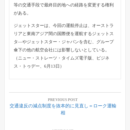
等の交通手段で最終目的地への経路を変更する権利
があ
る。
ジェットスターは、今回の運航停止は、
オーストラ
リアと東南アジア間の国際便を運航するジェットス
タ―
やジェットスター・ジャパンを含む、
グループ
傘下の他の航空会社には影響しないとしている。
（ニュー・ストレーツ・タイムズ電子版、ビジネ
ス・トゥデー、
6月13日）
投
稿
PREVIOUS POST
Previous
交通違反の減点制度を抜本的に見直し＝ローク運輸
ナ
Post:
相
ビ
ゲ