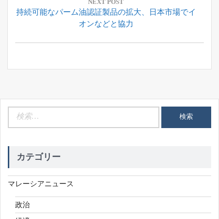
ー
NEXT POST
Next
持続可能なパーム油認証製品の拡大、日本市場でイ
シ
Post:
オンなどと協力
ョ
ン
検
索:
カテゴリー
マレーシアニュース
政治