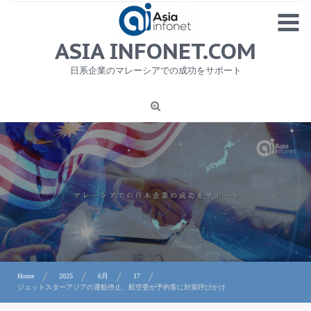
Skip
MENU
to
content
HOME
ASIA INFONET.COM
会社概要
日系企業のマレーシアでの成功をサポート
日本産食品輸出
ニュース
1
労務サービス
プライバシーポリシー及び著作権について
お問合せ
Home
2025
6月
17
ジェットスターアジアの運航停止、航空委が予約客に対策呼びかけ