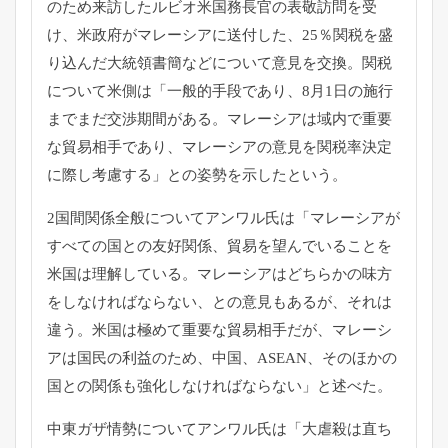
のため来訪したルビオ米国務長官の表敬訪問を受
け、
米政府がマレーシアに送付した、25％
関税を盛
り込んだ大統領書簡などについて意見を交換。
関税
について米側は「一般的手段であり、
8月1日の施行
までまだ交渉期間がある。
マレーシアは域内で重要
な貿易相手であり、
マレーシアの意見を関税率決定
に際し考慮する」
との姿勢を示したという。
2国間関係全般についてアンワル氏は「
マレーシアが
すべての国との友好関係、
貿易を望んでいることを
米国は理解している。
マレーシアはどちらかの味方
をしなければならない、
との意見もあるが、それは
違う。
米国は極めて重要な貿易相手だが、
マレーシ
アは国民の利益のため、中国、ASEAN、
そのほかの
国との関係も強化しなければならない」と述べた。
中東ガザ情勢についてアンワル氏は「
大虐殺は直ち