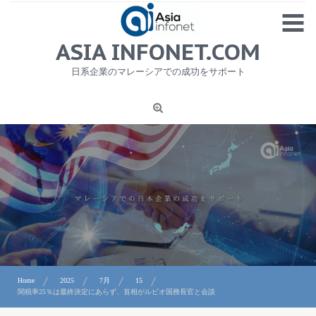
Skip
MENU
to
content
HOME
ASIA INFONET.COM
会社概要
日系企業のマレーシアでの成功をサポート
日本産食品輸出
ニュース
1
労務サービス
プライバシーポリシー及び著作権について
お問合せ
Home
2025
7月
15
関税率25％は最終決定にあらず、首相がルビオ国務長官と会談