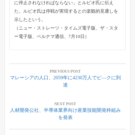
に停止されなければならない」とルビオ氏に伝え
た。
ルビオ氏は停戦が実現するとの楽観的見通しを
示したという。
（ニュー・ストレーツ・タイムズ電子版、ザ・スタ
ー電子版、
ベルナマ通信、7月10日）
投
稿
PREVIOUS POST
Previous
マレーシアの人口、2059年に4230万人でピ―クに到
ナ
Post:
達
ビ
ゲ
ー
NEXT POST
Next
人材開発公社、半導体業界向け産業技能開発枠組み
シ
Post:
を発表
ョ
ン