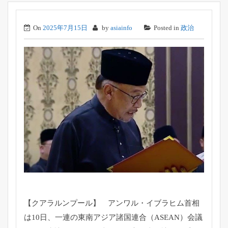
On
2025年7月15日
by
asiainfo
Posted in
政治
【クアラルンプール】 アンワル・イブラヒム首相
は10日、一連の東南アジア諸国連合（
ASEAN）
会議