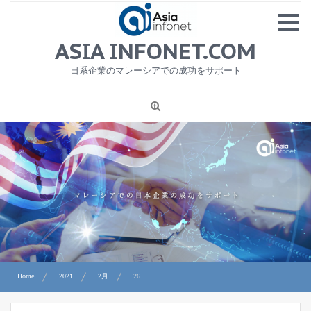
Skip
MENU
to
content
HOME
ASIA INFONET.COM
会社概要
日系企業のマレーシアでの成功をサポート
日本産食品輸出
ニュース
1
労務サービス
プライバシーポリシー及び著作権について
お問合せ
Home
2021
2月
26