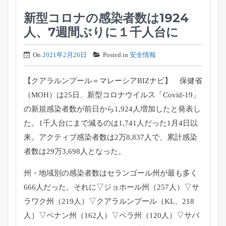
新型コロナの感染者数は1924
人、7週間ぶりに１千人台に
On
2021年2月26日
Posted in
安全情報
【クアラルンプール＝マレーシアBIZナビ】 保健省
（MOH）は25日、新型コロナウイルス「Covid-
19」
の新規感染者数が前日から1,
924人増加したと発表し
た。1千人台にまで減るのは1,
741人だった1月4日以
来。アクティブ感染者数は2万8,
837人で、累計感染
者数は29万3,698人となった。
州・
地域別の感染者数はセランゴール州が最も多く
666人だった。
それに▽ジョホール州（257人）▽サ
ラワク州（219人）▽
クアラルンプール（KL、218
人）▽ペナン州（162人）▽
ペラ州（120人）▽サバ