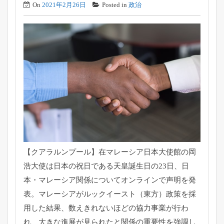
On
2021年2月26日
Posted in
政治
【クアラルンプール】
在マレーシア日本大使館の岡
浩大使は日本の祝日である天皇誕生日
の23日、日
本・
マレーシア関係についてオンラインで声明を発
表。
マレーシアがルックイースト（東方）政策を採
用した結果、
数えきれないほどの協力事業が行わ
れ、
大きな進展が見られたと関係の重要性を強調し