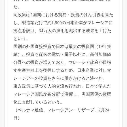
た。
同政策は2国間における貿易・投資のけん引役を果た
し、
製造業だけで約1,500の日本企業がマレーシアに
拠点を設け、
34万人の雇用を創出する成果を上げた
という。
国別の外国直接投資で日本は最大の投資国（19年実
績）。
投資も従来の電気・電子以外に、
高付加価値
分野への投資が増えており、
マレーシア政府が目指
す生産性向上を後押しするため、
日本企業に対しマ
レーシアへの投資をさらに働きかけると述べた。
東方政策に基づく人的交流も行われ、
日本で学んだ
マレーシア国民が各分野で活躍し、
両国関係の緊密
化に貢献しているという。
（ベルナマ通信、マレーシアン・リザーブ、2月24
日）