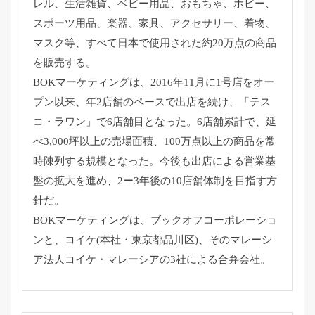
レル、
生活雑貨、ベビー用品、おもちゃ、ホビー、
スポーツ用品、楽器、
家具、アクセサリー、着物、
マスク等、
すべて日本で使用された約20万点の商品
を販売する。
BOKマーケティングは、
2016年11月に1号店をオー
プン以来、
年2店舗のペースで出店を続け、「テス
コ・ラワン」
で6店舗目となった。6店舗累計で、延
べ3,
000坪以上の売場面積、
100万点以上の商品を常
時陳列する規模となった。
今後も出店による営業基
盤の拡大を進め、
2ー3年後の10店舗体制を目指す方
針だ。
BOKマーケティングは、ブックオフコーポレーショ
ンと、
コイケ(本社・東京都品川区)、そのマレーシ
ア法人コイケ・
マレーシアの3社による合弁会社。