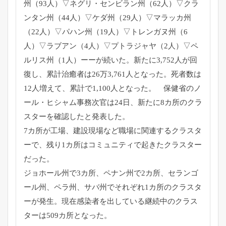
州（93人）▽ネグリ・センビラン州（
62人）▽クラ
ンタン州（44人）▽ケダ州（29人）▽
マラッカ州
（22人）▽パハン州（19人）▽トレンガヌ州（
6
人）▽ラブアン（4人）▽プトラジャヤ（2人）▽ペ
ルリス州（
1人）ーーが続いた。新たに3,752人が回
復し、
累計治癒者は26万3,761人となった。
死者数は
12人増えて、累計で1,100人となった。 保健省のノ
ール・ヒシャム事務次官は24日、
新たに8カ所のクラ
スターを確認したと発表した。
7カ所が工場、建設現場など職場に関連するクラスタ
ーで、
残り1カ所はコミュニティで起きたクラスター
だった。
ジョホール州で3カ所、ペナン州で2カ所、セランゴ
ール州、
ペラ州、サバ州でそれぞれ1カ所のクラスタ
ーが発生。
現在感染者を出している継続中のクラス
ターは509カ所となった
。