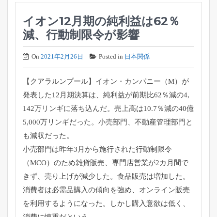
イオン12月期の純利益は62％
減、行動制限令が影響
On
2021年2月26日
Posted in
日本関係
【クアラルンプール】イオン・カンパニー（M）
が
発表した12月期決算は、純利益が前期比62％減の4,
142万リンギに落ち込んだ。売上高は10.7％減の40億
5,
000万リンギだった。小売部門、
不動産管理部門と
も減収だった。
小売部門は昨年3月から施行された行動制限令
（MCO）
のため雑貨販売、専門店営業が2カ月間で
きず、
売り上げが減少した。食品販売は増加した。
消費者は必需品購入の傾向を強め、
オンライン販売
を利用するようになった。しかし購入意欲は低く、
消費に慎重だという。