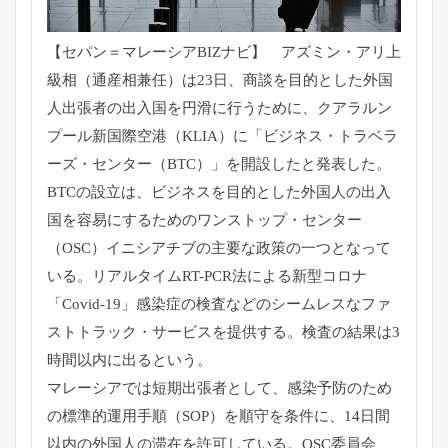
【セパン＝マレーシアBIZナビ】 アズミン・アリ上
級相（通産相兼任）は23日、
商談を目的とした外国
人出張者の出入国を円滑に行うために、
クアラルン
プール新国際空港（KLIA）に「ビジネス・
トラベラ
ーズ・センター（BTC）」を開設したと発表した。
BTCの設立は、
ビジネスを目的とした外国人の出入
国を容易にするためのワンスト
ップ・センター
（OSC）
イニシアチブの主要な政策の一つとなって
いる。
リアルタイムRT-PCR法による新型コロナ
「Covid-
19」感染症の検査などのシームレスなファ
ストトラック・
サービスを提供する。検査の結果は3
時間以内に出るという。
マレーシアでは短期出張者として、
感染予防のため
の標準的運用手順（SOP）を順守を条件に、
14日間
以内の外国人の滞在を許可している。OSC委員会