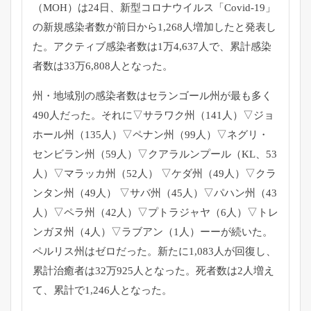
（MOH）は24日、新型コロナウイルス「Covid-
19」
の新規感染者数が前日から1,
268人増加したと発表し
た。アクティブ感染者数は1万4,
637人で、累計感染
者数は33万6,808人となった。
州・
地域別の感染者数はセランゴール州が最も多く
490人だった。
それに▽サラワク州（141人）▽ジョ
ホール州（135人）▽
ペナン州（99人）▽ネグリ・
センビラン州（59人）▽
クアラルンプール（KL、53
人）▽マラッカ州（52人） ▽ケダ州（49人）▽クラ
ンタン州（49人） ▽サバ州（45人）▽パハン州（43
人）▽ペラ州（42人）▽
プトラジャヤ（6人）▽トレ
ンガヌ州（4人）▽ラブアン（1人）
ーーが続いた。
ペルリス州はゼロだった。新たに1,
083人が回復し、
累計治癒者は32万925人となった。
死者数は2人増え
て、累計で1,246人となった。