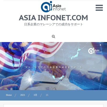
Skip
MENU
to
content
HOME
ASIA INFONET.COM
会社概要
日系企業のマレーシアでの成功をサポート
日本産食品輸出
ニュース
1
労務サービス
プライバシーポリシー及び著作権について
お問合せ
Home
2021
3月
25