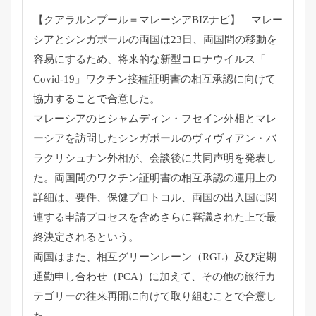
【クアラルンプール＝マレーシアBIZナビ】 マレー
シアとシンガポールの両国は23日、
両国間の移動を
容易にするため、将来的な新型コロナウイルス「
Covid-19」
ワクチン接種証明書の相互承認に向けて
協力することで合意した。
マレーシアのヒシャムディン・
フセイン外相とマレ
ーシアを訪問したシンガポールのヴィヴィアン
・バ
ラクリシュナン外相が、会談後に共同声明を発表し
た。
両国間のワクチン証明書の相互承認の運用上の
詳細は、要件、
保健プロトコル、
両国の出入国に関
連する申請プロセスを含めさらに審議された上で
最
終決定されるという。
両国はまた、相互グリーンレーン（RGL）
及び定期
通勤申し合わせ（PCA）に加えて、
その他の旅行カ
テゴリーの往来再開に向けて取り組むことで合意し
た。