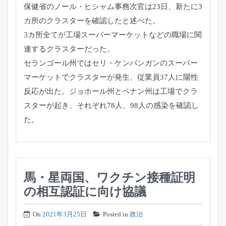
保健省のノール・ヒシャム事務次官は23日、
新たに3
カ所のクラスターを確認したと述べた。
3カ所全てが工場スーパーマーケットなどの職場に関
連するクラス
ターだった。
セランゴール州ではセリ・
ケンバンガンのスーパー
マーケットでクラスターが発生、
従業員37人に陽性
反応が出た。
ジョホール州とペナン州は工場でクラ
スターが起き、
それぞれ78人、98人の感染を確認し
た。
馬・星両国、ワクチン接種証明
の相互認証に向け協議
On
2021年3月25日
Posted in
政治