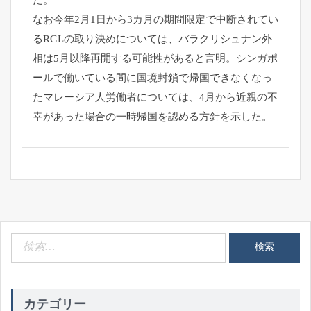
なお今年2月1日から3カ月の期間限定で中断されてい
るRGLの
取り決めについては、
バラクリシュナン外
相は5月以降再開する可能性があると言明。
シンガポ
ールで働いている間に国境封鎖で帰国できなくなっ
たマレ
ーシア人労働者については、
4月から近親の不
幸があった場合の一時帰国を認める方針を示した
。
検
索:
カテゴリー