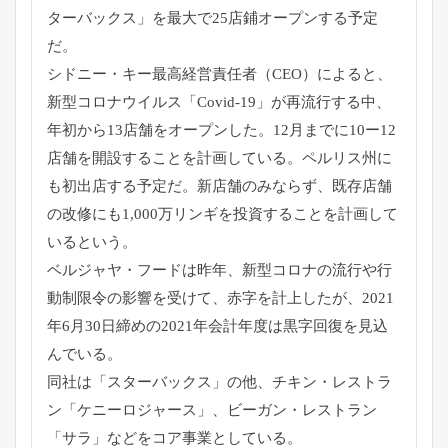
ターバックス」
を最大で25店鋪オープンする予定
だ。
シドニー・キー最高経営責任者（CEO）によると、
新型コロナウイルス「Covid-19」が再流行する中、
年初から13店舗をオープンした。
12月までに10ー12
店舗を開設することを計画している。
ペルリス州に
も初出店する予定だ。新店舗のみならず、
既存店舗
の改修にも1,
000万リンギを投資することを計画して
いるという。
ベルジャヤ・フードは昨年、
新型コロナの流行や行
動制限令の影響を受けて、
赤字を計上したが、
2021
年6月30日締めの2021年会計年度は黒字回復を見込
んでいる。
同社は「スターバックス」の他、チキン・レストラ
ン「
ケニーロジャース」、ビーガン・レストラン
「サラ」
などをコア事業としている。