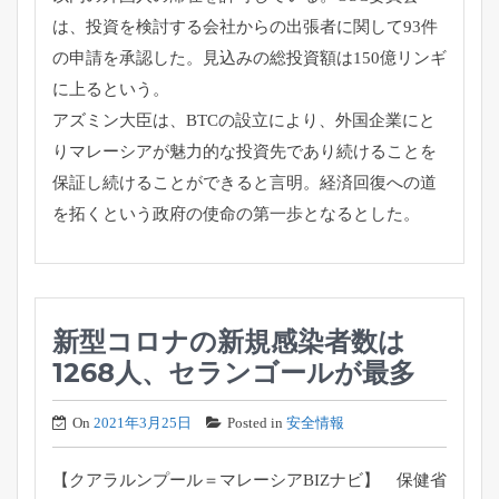
は、
投資を検討する会社からの出張者に関して93件
の申請を承認した
。見込みの総投資額は150億リンギ
に上るという。
アズミン大臣は、BTCの設立により、
外国企業にと
りマレーシアが魅力的な投資先であり続けることを
保
証し続けることができると言明。
経済回復への道
を拓くという政府の使命の第一歩となるとした。
新型コロナの新規感染者数は
1268人、セランゴールが最多
On
2021年3月25日
Posted in
安全情報
【クアラルンプール＝マレーシアBIZナビ】 保健省