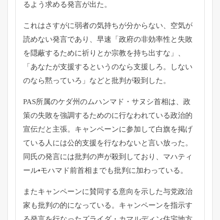
るよう求める発言が出た。
これはさすがに弱者の気持ちが分からない、
空気が
読めない発言であり、早速「
政府の非効率性と失敗
を隠蔽するために祈りとか宗教を持ち出すな
」、
「あなたが支援するというのなら支援しろ。
しない
のなら黙っていろ」などと批判が殺到した。
PAS所属のケダ州のムハンマド・サヌシ首相は、
政
策の失敗を強調するためのに行なわれている政治的
宣伝だと主張
。
キャンペーンに参加して白旗を掲げ
ている人には公的支援を行なわ
ないと言い放った。
同氏の発言には批判の声が殺到しており、
マハティ
ール•モハマド前首相までも批判に加わっている。
またキャンペーンに賛同する意向を示した与党政治
家も批判の的に
なっている。キャンペーンを指示す
る発言を行なったズライダ・
カマルディン住宅地方