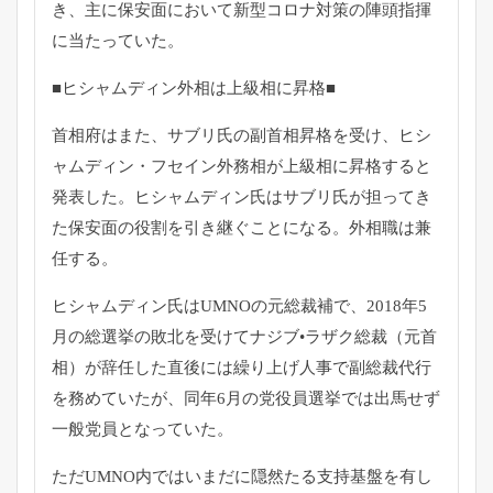
き、
主に保安面において新型コロナ対策の陣頭指揮
に当たっていた。
■ヒシャムディン外相は上級相に昇格■
首相府はまた、サブリ氏の副首相昇格を受け、ヒシ
ャムディン・
フセイン外務相が上級相に昇格すると
発表した。
ヒシャムディン氏はサブリ氏が担ってき
た保安面の役割を引き継ぐ
ことになる。外相職は兼
任する。
ヒシャムディン氏はUMNOの元総裁補で、
2018年5
月の総選挙の敗北を受けてナジブ•ラザク総裁（
元首
相）
が辞任した直後には繰り上げ人事で副総裁代行
を務めていたが、
同年6月の党役員選挙では出馬せず
一般党員となっていた。
ただUMNO内ではいまだに隠然たる支持基盤を有し