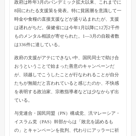
政府は昨年3月のパンデミック拡大以来、
これまでに
8回にわたる支援策を発表。
特に貧困層を意識して一
時金や食糧の直接支援などが盛り込まれた
が、支援
は遅れがちだ。
保健省には今年1月以降に12万2千件
ものメンタル相談が寄せら
れた。1—3月の自殺者数
は336件に達している。
政府の支援がアテにできない中、
国民同士で助け合
おうということで始まった善意のキャンペーンだ
が、
頭越しでこうしたことが行なわれることが自分
たちが無能だと言わ
れていると感じたのか、不快感
を表明する政治家、
宗教指導者などは少なからず出
ている。
与党連合・国民同盟（PN）構成党、汎マレーシア・
イスラム党（
PAS）幹部からは「敗北を認めるも
の」とキャンペーンを批判、
代わりにアッラーに祈