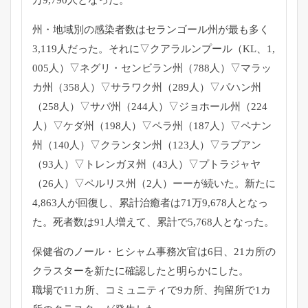
州・地域別の感染者数はセランゴール州が最も多く
3,
119人だった。それに▽クアラルンプール（KL、1,
005人）▽ネグリ・センビラン州（788人）▽マラッ
カ州（
358人）▽サラワク州（289人）▽パハン州
（258人）▽
サバ州（244人）▽ジョホール州（224
人）▽ケダ州（
198人）▽ペラ州（187人）▽ペナン
州（140人）▽
クランタン州（123人）▽ラブアン
（93人）▽トレンガヌ州（
43人）▽プトラジャヤ
（26人）▽ペルリス州（2人）
ーーが続いた。新たに
4,863人が回復し、
累計治癒者は71万9,678人となっ
た。
死者数は91人増えて、累計で5,768人となった。
保健省のノール・ヒシャム事務次官は6日、
21カ所の
クラスターを新たに確認したと明らかにした。
職場で11カ所、コミュニティで9カ所、
拘留所で1カ