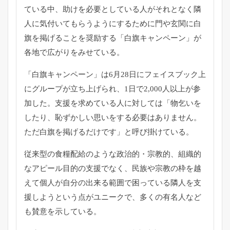
ている中、
助けを必要としている人がそれとなく隣
人に気付いてもらうように
するために門や玄関に白
旗を掲げることを奨励する「
白旗キャンペーン」が
各地で広がりをみせている。
「白旗キャンペーン」
は6月28日にフェイスブック上
にグループが立ち上げられ、
1日で2,000人以上が参
加した。
支援を求めている人に対しては「物乞いを
したり、
恥ずかしい思いをする必要はありません。
ただ白旗を掲げるだけです」と呼び掛けている。
従来型の食糧配給のような政治的・宗教的、
組織的
なアピール目的の支援でなく、
民族や宗教の枠を越
えて個人が自分の出来る範囲で困っている隣人
を支
援しようという点がユニークで、
多くの有名人など
も賛意を示している。