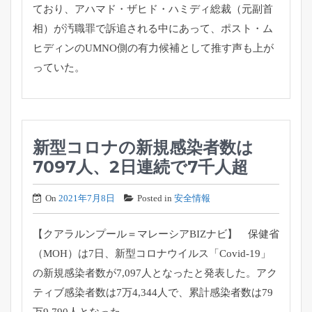
ており、
アハマド・ザヒド・ハミディ総裁（元副首
相）
が汚職罪で訴追される中にあって、ポスト・
ム
ヒディンのUMNO側の有力候補として推す声も上が
っていた。
新型コロナの新規感染者数は
7097人、2日連続で7千人超
On
2021年7月8日
Posted in
安全情報
【クアラルンプール＝マレーシアBIZナビ】 保健省
（MOH）は7日、新型コロナウイルス「Covid-
19」
の新規感染者数が7,097人となったと発表した。
アク
ティブ感染者数は7万4,344人で、
累計感染者数は79
万9,790人となった。