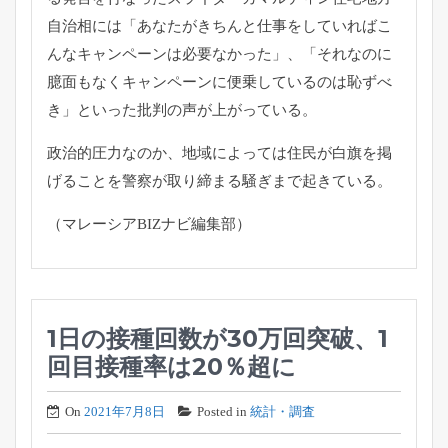
自治相には「
あなたがきちんと仕事をしていればこ
んなキャンペーンは必要なか
った」、「
それなのに
臆面もなくキャンペーンに便乗しているのは恥ずべ
き」
といった批判の声が上がっている。
政治的圧力なのか、
地域によっては住民が白旗を掲
げることを警察が取り締まる騒ぎま
で起きている。
（マレーシアBIZナビ編集部）
1日の接種回数が30万回突破、1
回目接種率は20％超に
On
2021年7月8日
Posted in
統計・調査