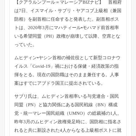
【クアラルンプール＝マレーシアBIZナビ】 首相府
は7日、イスマイル・サブリ・ヤアコブ上級相（兼国
防相）
を副首相に任命すると発表した。副首相ポス
トは、
2020年3月にマハティール•モハマド前首相率
いる希望同盟（
PH）政権が崩壊して以降、空席とな
っていた。
ムヒディン•ヤシン首相の補佐役として新型コロナウ
イルス「
Covid-19」禍における保健・経済政策の指
揮をとる。
現在の国防職はそのまま兼任する。
人事
案はすでにアブドラ国王に提出されている。
サブリ氏は、ムヒディン首相率いる与党連合・国民
同盟（PN）
と協力関係にある国民戦線（BN）構成
党・統一マレー国民組織（
UMNO）の総裁補の1人。
昨年3月のムヒディン政権発足時に、
国防相に指名さ
れると共に新設された4人からなる上級相ポストに
就