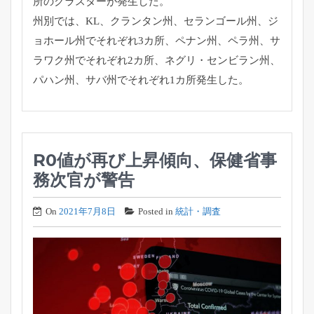
所のクラスターが発生した。
州別では、KL、クランタン州、セランゴール州、
ジ
ョホール州でそれぞれ3カ所、ペナン州、ペラ州、
サ
ラワク州でそれぞれ2カ所、ネグリ・センビラン州、
パハン州、
サバ州でそれぞれ1カ所発生した。
R0値が再び上昇傾向、保健省事
務次官が警告
On
2021年7月8日
Posted in
統計・調査