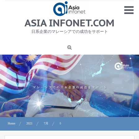
Skip
MENU
to
content
HOME
ASIA INFONET.COM
会社概要
日系企業のマレーシアでの成功をサポート
日本産食品輸出
ニュース
1
労務サービス
プライバシーポリシー及び著作権について
お問合せ
Home
2021
7月
8