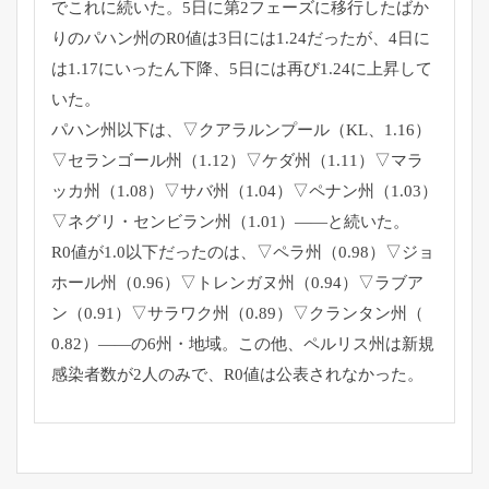
でこれに続いた。
5日に第2フェーズに移行したばか
りのパハン州のR0値は3日に
は1.24だったが、4日に
は1.17にいったん下降、
5日には再び1.24に上昇して
いた。
パハン州以下は、▽クアラルンプール（KL、1.16）
▽
セランゴール州（1.12）▽ケダ州（1.11）▽マラ
ッカ州（
1.08）▽サバ州（1.04）▽ペナン州（1.03）
▽
ネグリ・センビラン州（1.01）——と続いた。
R0値が1.0以下だったのは、▽ペラ州（0.98）▽
ジョ
ホール州（0.96）▽トレンガヌ州（0.94）▽
ラブア
ン（0.91）▽サラワク州（0.89）▽クランタン州（
0.82）——の6州・地域。この他、
ペルリス州は新規
感染者数が2人のみで、
R0値は公表されなかった。