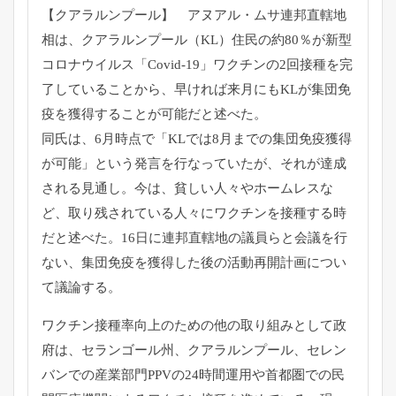
【クアラルンプール】 アヌアル・ムサ連邦直轄地
相は、クアラルンプール（KL）
住民の約80％が新型
コロナウイルス「Covid-19」
ワクチンの2回接種を完
了していることから、
早ければ来月にもKLが集団免
疫を獲得することが可能だと述べた
。
同氏は、6月時点で「KLでは8月までの集団免疫獲得
が可能」
という発言を行なっていたが、それが達成
される見通し。今は、
貧しい人々やホームレスな
ど、
取り残されている人々にワクチンを接種する時
だと述べた。
16日に連邦直轄地の議員らと会議を行
ない、
集団免疫を獲得した後の活動再開計画につい
て議論する。
ワクチン接種率向上のための他の取り組みとして政
府は、セランゴ
ール州、クアラルンプール、セレン
バンでの産業部門PPVの24
時間運用や首都圏での民