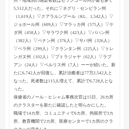
州・地域別の感染者数はセランゴール州が最も多く
5,
512人だった。それに▽ネグリ・センビラン州
（1,619人）
▽クアラルンプール（KL、1,542人）▽
ジョホール州（
609人）▽マラッカ州（575人）▽ケ
ダ州（458人）▽
サラワク州（423人）▽パハン州
（382人）▽ペナン州（
376人）▽サバ州（326人）
▽ペラ州（299人）▽
クランタン州（225人）▽トレ
ンガヌ州（102人）▽
プトラジャヤ（62人）▽ラブ
アン（24人）▽ペルリス州（
7人）ーーが続いた。新
たに6,742人が回復し、
累計治癒者は77万2,542人と
なった。
死者数は115人増えて、累計で6,728人とな
った。
保健省のノール・ヒシャム事務次官は15日、
26カ所
のクラスターを新たに確認したと明らかにした。
職場で14カ所、コミュニティで6カ所、拘留所で3カ
所、
教育機関で2カ所、
医療センターで1カ所のクラ