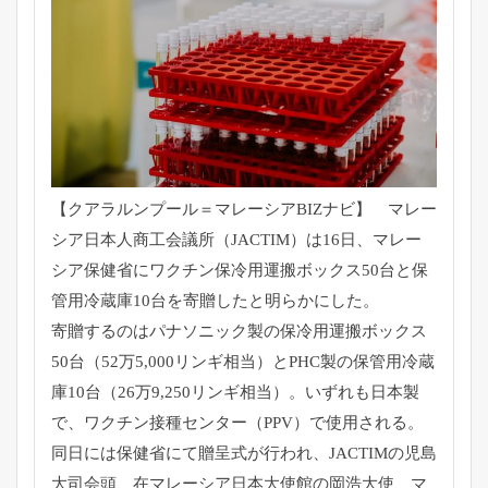
【クアラルンプール＝マレーシアBIZナビ】 マレー
シア日本人商工会議所（JACTIM）は16日、
マレー
シア保健省にワクチン保冷用運搬ボックス50台と保
管用冷
蔵庫10台を寄贈したと明らかにした。
寄贈するのはパナソニック製の保冷用運搬ボックス
50台（
52万5,000リンギ相当）とPHC製の保管用冷蔵
庫10台（
26万9,250リンギ相当）。いずれも日本製
で、
ワクチン接種センター（PPV）で使用される。
同日には保健省にて贈呈式が行われ、
JACTIMの児島
大司会頭、
在マレーシア日本大使館の岡浩大使、マ