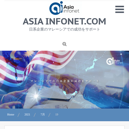
Skip
MENU
to
content
HOME
ASIA INFONET.COM
会社概要
日系企業のマレーシアでの成功をサポート
日本産食品輸出
ニュース
1
労務サービス
プライバシーポリシー及び著作権について
お問合せ
Home
2021
7月
19