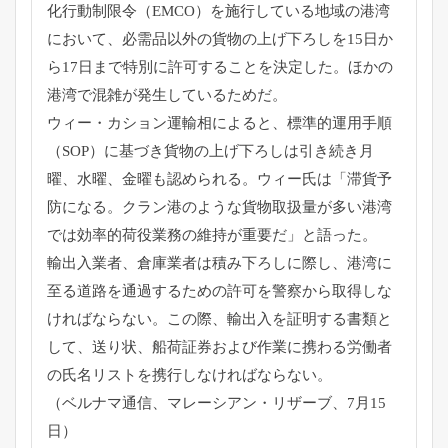
化行動制限令（EMCO）
を施行している地域の港湾
において、
必需品以外の貨物の上げ下ろしを15日か
ら17日まで特別に許可
することを決定した。ほかの
港湾で混雑が発生しているためだ。
ウィー・カション運輸相によると、標準的運用手順
（SOP）
に基づき貨物の上げ下ろしは引き続き月
曜、水曜、
金曜も認められる。ウィー氏は「滞貨予
防になる。
クラン港のような貨物取扱量が多い港湾
では効率的荷役業務の維持
が重要だ」と語った。
輸出入業者、倉庫業者は積み下ろしに際し、
港湾に
至る道路を通過するための許可を警察から取得しな
ければな
らない。この際、輸出入を証明する書類と
して、送り状、
船荷証券および作業に携わる労働者
の氏名リストを携行しなければ
ならない。
（ベルナマ通信、マレーシアン・リザーブ、7月15
日）