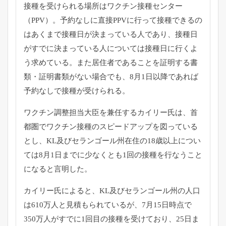
接種を受けられる場所はワクチン接種センター
（PPV）。
予約なしに直接PPVに行って接種できるの
はあくまで接種日が決
まっている人であり、
接種日
がすでに決まっている人については接種日に行くよ
う求めて
いる。また居住者であることを証明する書
類・
証明書類がない場合でも、
8月1日以降であれば
予約なしで接種が受けられる。
ワクチン調整担当大臣を兼任するカイリー氏は、
首
都圏でワクチン接種のスピードアップを図っている
とし、
KL及びセランゴール州在住の18歳以上につい
ては8月1日まで
に少なくとも1回の接種を行なうこと
になると言明した。
カイリー氏によると、
KL及びセランゴール州の人口
は610万人と見積もられているが
、
7月15日時点で
350万人がすでに1回目の接種を受けており、
25日ま