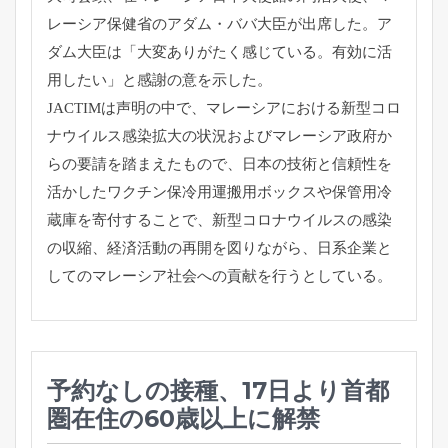
レーシア保健省のアダム・
ババ大臣が出席した。ア
ダム大臣は「大変ありがたく感じている。
有効に活
用したい」と感謝の意を示した。
JACTIMは声明の中で、
マレーシアにおける新型コロ
ナウイルス感染拡大の状況およびマレ
ーシア政府か
らの要請を踏まえたもので、
日本の技術と信頼性を
活かしたワクチン保冷用運搬用ボックスや保
管用冷
蔵庫を寄付することで、新型コロナウイルスの感染
の収縮、
経済活動の再開を図りながら、
日系企業と
してのマレーシア社会への貢献を行うとしている。
予約なしの接種、17日より首都
圏在住の60歳以上に解禁