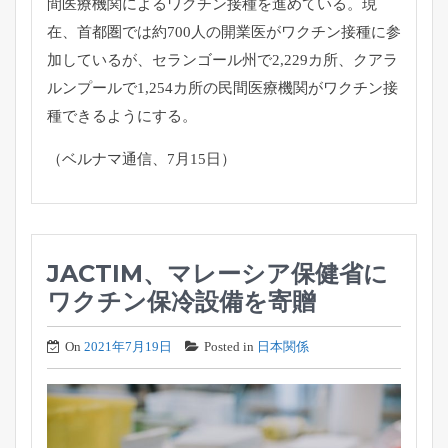
間医療機関によるワクチン接種を進めてい
る。現
在、首都圏では約700人の開業医がワクチン接種に参
加し
ているが、セランゴール州で2,229カ所、
クアラ
ルンプールで1,254カ所の民間医療機関がワクチン接
種
できるようにする。
（ベルナマ通信、7月15日）
JACTIM、マレーシア保健省に
ワクチン保冷設備を寄贈
On
2021年7月19日
Posted in
日本関係