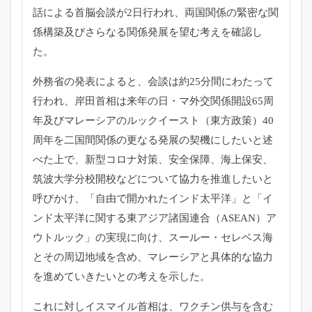
話による首脳会談が2日行われ、
両国関係の緊密な関
係構築及びさらなる関係発展を望む考えを確認
し
た。
外務省の発表によると、会談は約25分間にわたって
行われ、
岸田首相は来年の日・マ外交関係開設65周
年及びマレーシアのル
ックイースト（東方政策）40
周年を二国間関係の更なる発展の契
機にしたいと述
べた上で、新型コロナ対策、安全保障、海上保安、
筑波大学分校開校などについて協力を推進したいと
呼びかけ、「
自由で開かれたインド太平洋」と「
イ
ンド太平洋に関する東アジア諸国連合（ASEAN）
ア
ウトルック」の実現に向け、スールー・
セレベス海
とその周辺地域を含め、
マレーシアと具体的な協力
を進めていきたいとの考えを示した。
これに対しイスマイル首相は、
ワクチン供与を含む