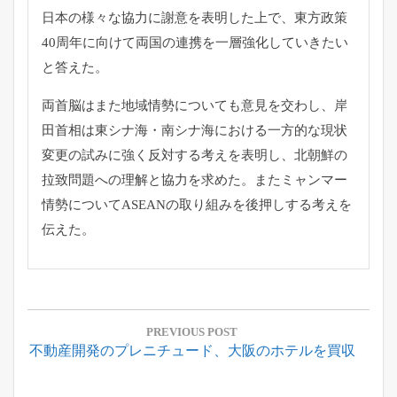
日本の様々な協力に謝意を表明した上で、
東方政策
40周年に向けて両国の連携を一層強化していきたい
と答
えた。
両首脳はまた地域情勢についても意見を交わし、
岸
田首相は東シナ海・
南シナ海における一方的な現状
変更の試みに強く反対する考えを表
明し、北朝鮮の
拉致問題への理解と協力を求めた。
またミャンマー
情勢についてASEANの取り組みを後押しする考
えを
伝えた。
投
稿
PREVIOUS POST
Previous
不動産開発のプレニチュード、大阪のホテルを買収
ナ
Post:
ビ