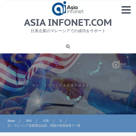
Skip
MENU
to
content
HOME
ASIA INFONET.COM
会社概要
日系企業のマレーシアでの成功をサポート
日本産食品輸出
ニュース
1
労務サービス
プライバシーポリシー及び著作権について
お問合せ
Home
2021
12月
3
日・マレーシア首脳電話会談、両国の関係発展で一致