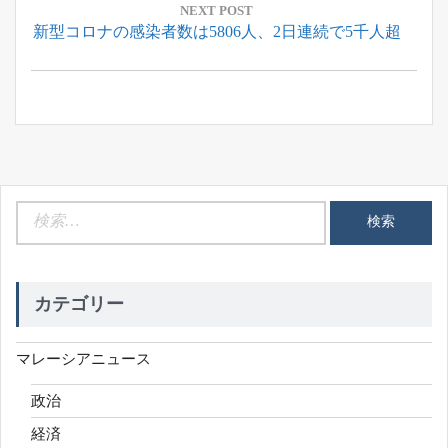
ゲ
NEXT POST
Next
新型コロナの感染者数は5806人、2日連続で5千人超
ー
Post:
シ
ョ
ン
検
索:
カテゴリー
マレーシアニュース
政治
経済