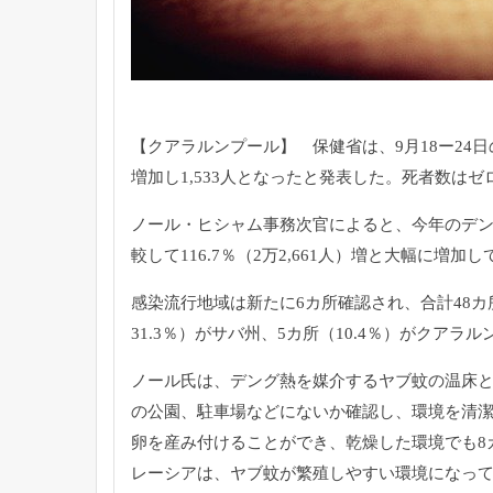
【クアラルンプール】 保健省は、9月18ー24日
増加し1,
533人となったと発表した。死者数はゼ
ノール・ヒシャム事務次官によると、
今年のデン
較して116.7％（2万2,
661人）増と大幅に増加し
感染流行地域は新たに6カ所確認され、合計48カ
31.3％）がサバ州、5カ所（10.4％）
がクアラル
ノール氏は、デング熱を媒介するヤブ蚊の温床
の公園、
駐車場などにないか確認し、
環境を清
卵を産み付けることができ、
乾燥した環境でも8
レーシアは、
ヤブ蚊が繁殖しやすい環境になっ