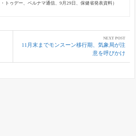
ア・トゥデー、
ベルナマ通信、9月29日、保健省発表資料）
NEXT POST
Next
11月末までモンスーン移行期、気象局が注
Post:
意を呼びかけ