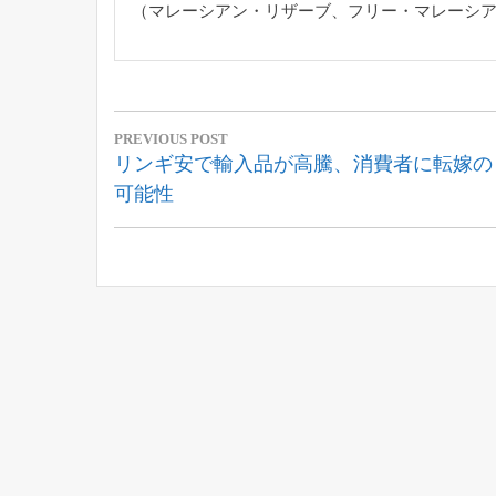
（マレーシアン・リザーブ、フリー・マレーシ
投
PREVIOUS POST
稿
Previous
リンギ安で輸入品が高騰、消費者に転嫁の
Post:
可能性
ナ
ビ
ゲ
ー
シ
ョ