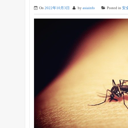
On
2022年10月3日
by
asiainfo
Posted in
安