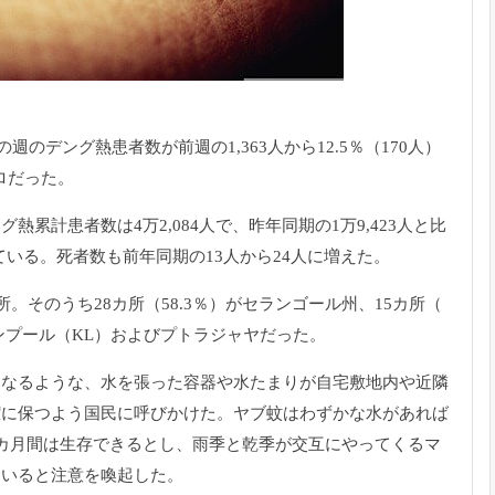
の週のデング熱患者数が前週の1,
363人から12.5％（170人）
ロだった。
グ熱累計患者数は4万2,084人で、
昨年同期の1万9,423人と比
ている。
死者数も前年同期の13人から24人に増えた。
所。
そのうち28カ所（58.3％）がセランゴール州、15カ所（
ンプール（KL）およびプトラジャヤだった。
となるような、
水を張った容器や水たまりが自宅敷地内や近隣
潔に保つよう国民に呼びかけた。
ヤブ蚊はわずかな水があれば
カ月間は生存できるとし、
雨季と乾季が交互にやってくるマ
ていると注意を喚起した。