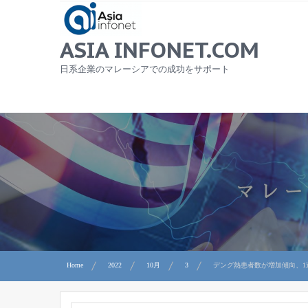
Skip
to
content
ASIA INFONET.COM
日系企業のマレーシアでの成功をサポート
Home
2022
10月
3
デング熱患者数が増加傾向、1週