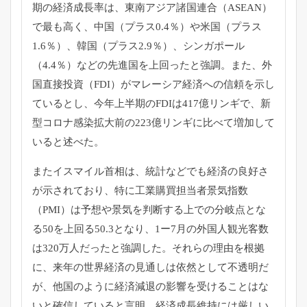
期の経済成長率は、
東南アジア諸国連合（ASEAN）
で最も高く、中国（プラス0.
4％）や米国（プラス
1.6％）、韓国（プラス2.9％）、
シンガポール
（4.4％）などの先進国を上回ったと強調。また、
外
国直接投資（FDI）
がマレーシア経済への信頼を示し
ているとし、
今年上半期のFDIは417億リンギで、
新
型コロナ感染拡大前の223億リンギに比べて増加して
いると述
べた。
またイスマイル首相は、
統計などでも経済の良好さ
が示されており、
特に工業購買担当者景気指数
（PMI）
は予想や景気を判断する上での分岐点とな
る50を上回る50.
3となり、
1ー7月の外国人観光客数
は320万人だったと強調した。
それらの理由を根拠
に、
来年の世界経済の見通しは依然として不透明だ
が、
他国のように経済減退の影響を受けることはな
いと確信していると
言明。経済成長維持には厳しい