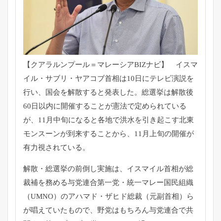
【クアラルンプール＝マレーシアBIZナビ】 イスマ
イル・サブリ・ヤアコブ首相は10日にテレビ演説を
行い、
国会を解散すると発表した。
総選挙は解散後
60日以内に開催することが憲法で定められている
が、
11月中旬になると各地で洪水を引き起こす北東
モンスーンが到来
することから、11月上旬の開催が
有力視されている。
解散・総選挙の前倒し実施は、
イスマイル首相が総
裁補を務める与党連合第一党・
統一マレー国民組織
（UMNO）のアハマド・ザヒド総裁（
元副首相）ら
が唱えていたもので、
野党はもちろん与党連合で共