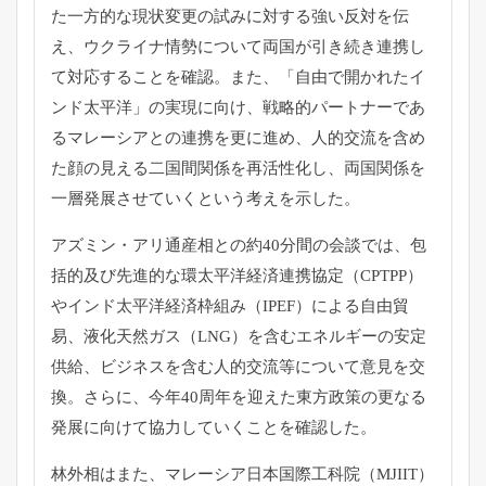
た一方的な現状変更の試みに
対する強い反対を伝
え、
ウクライナ情勢について両国が引き続き連携し
て対応することを確
認。また、「自由で開かれたイ
ンド太平洋」の実現に向け、
戦略的パートナーであ
るマレーシアとの連携を更に進め、
人的交流を含め
た顔の見える二国間関係を再活性化し、
両国関係を
一層発展させていくという考えを示した。
アズミン・アリ通産相との約40分間の会談では、
包
括的及び先進的な環太平洋経済連携協定（CPTPP）
やインド太平洋経済枠組み（IPEF）による自由貿
易、
液化天然ガス（LNG）を含むエネルギーの安定
供給、
ビジネスを含む人的交流等について意見を交
換。さらに、
今年40周年を迎えた東方政策の更なる
発展に向けて協力していく
ことを確認した。
林外相はまた、マレーシア日本国際工科院（MJIIT）