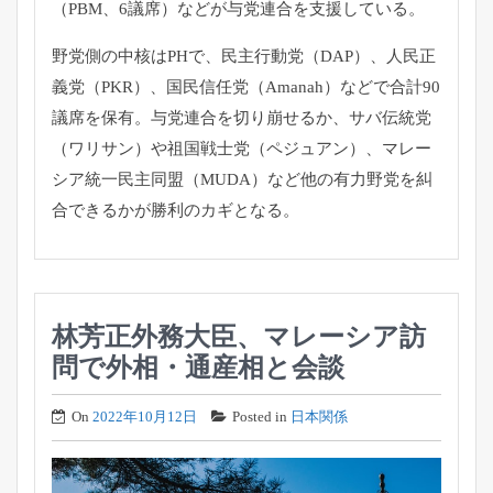
（PBM、6議席）
などが与党連合を支援している。
野党側の中核はPHで、民主行動党（DAP）、人民正
義党（
PKR）、国民信任党（Amanah）
などで合計90
議席を保有。与党連合を切り崩せるか、
サバ伝統党
（ワリサン）や祖国戦士党（ペジュアン）、
マレー
シア統一民主同盟（MUDA）
など他の有力野党を糾
合できるかが勝利のカギとなる。
林芳正外務大臣、マレーシア訪
問で外相・通産相と会談
On
2022年10月12日
Posted in
日本関係