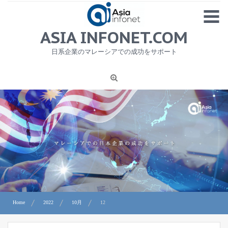
Skip
MENU
to
content
HOME
ASIA INFONET.COM
会社概要
日系企業のマレーシアでの成功をサポート
日本産食品輸出
ニュース
1
労務サービス
プライバシーポリシー及び著作権について
お問合せ
Home
2022
10月
12