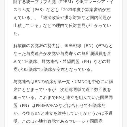
闘する統一プリブミ党（PPBM）
や汎マレーシア・イ
スラム党（PAS）なども「
2023年度予算案審議が控
えている」、「
経済政策や洪水対策など国内問題が
山積している」
などの理由で反対意見が上がってい
た。
解散前の各党派の勢力は、国民戦線（BN）
が中心と
なった与党連合が友党や与党寄りの無所属議員を含
めて1
16議席、野党連合・希望同盟（PH）
などの野
党が103議席で3議席が空席となっている。
与党連合はBNの議席が第一党・
UMNOを中心に41議
席にとどまっているが、
次期総選挙で過半数回復を
狙っている。
これまでBNと連立を組んでいた国民同
盟（PN）
はPPBMやPASなどは合わせて46議席だ
が、
今後もBNと連立を維持していくかどうかは不透
明。
このほか地方政党であるマレーシア国民党