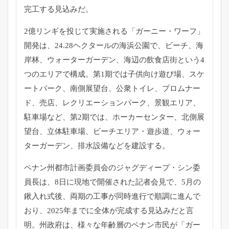
完工する見込みだ。
2億リンギを投じて実施される「ガーニー・ワーフ」
開発は、
24.28ヘクタールの海浜公園で、ビーチ、海
岸林、
ウォーターガーデン、海辺の飲食店街という4
つのエリアで構成。
第1期では子供向け遊び場、スケ
ートパーク、南側展望台、
公衆トイレ、プロムナー
ド、売店、レクリエーションパーク、
景観エリア、
駐車場など、第2期では、ホーカーセンター、
北側展
望台、立体駐車場、ビーチエリア・遊歩道、
ウォー
ターガーデン、排水設備などを建設する。
ペナン州都市計画委員会のジャグディープ・シン委
員長は、
8日に現地で開催された記者会見で、5月の
鍬入れ式後、
両期の工事が同時進行で順調に進んで
おり、
2025年までに全体が完成する見込みだと言
明。州政府は、
様々な年齢層のペナン市民が「ガー