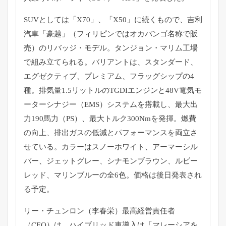
SUVとしては「X70」、「X50」に続くもので、吉利
汽車「
豪越」（フィリピンではオカバンゴ名称で販
売）のリバッジ・
モデル。タンジョン・マリム工場
で組み立てられる。
バリアントは、スタンダード、
エグゼクティブ、プレミアム、
フラッグシップの4
種。排気量1.
5リットルのTGDIエンジンと48V電気モ
ーターシナジー（
EMS）システムを搭載し、最大出
力190馬力（PS）、
最大トルク300Nmを発揮。燃費
の向上、
排出ガスの低減とパフォーマンスを両立さ
せている。
カラーはスノーホワイト、アーマーシル
バー、ジェットグレー、
シナモンブラウン、ルビー
レッド、マリンブルーの全6色。
価格は後日発表され
る予定。
リー・チュンロン（李春栄）最高経営責任者
（CEO）は、
ハイブリッド車導入は「マレーシアを