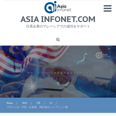
Skip
MENU
to
content
HOME
ASIA INFONET.COM
会社概要
日系企業のマレーシアでの成功をサポート
日本産食品輸出
ニュース
1
労務サービス
プライバシーポリシー及び著作権について
お問合せ
Home
2023
3月
31
プロトンが「X90」を発表、同社初のハイブリッド車