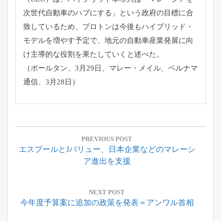
次世代自動車のハブにする」
という政府の目標に合
致しているため、
プロトンは今後もハイブリッド・
モデルを増やす予定で、
地元の自動車産業発展に向
け主導的な役割を果たしていくと述べた
。
（ポールタン、3月29日、マレー・メイル、ベルナマ
通信、
3月28日）
投
稿
PREVIOUS POST
Previous
エスプールとJバリュー、日本企業などのマレーシ
ナ
Post:
ア進出を支援
ビ
ゲ
ー
NEXT POST
Next
今年度予算案に追加の政策を発表＝アンワル首相
シ
Post: