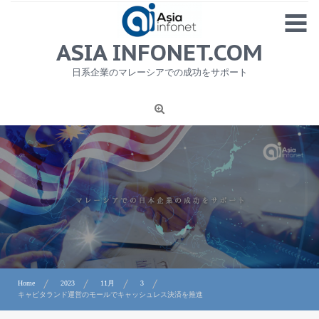
Skip
MENU
to
content
HOME
ASIA INFONET.COM
会社概要
日系企業のマレーシアでの成功をサポート
日本産食品輸出
ニュース
1
労務サービス
プライバシーポリシー及び著作権について
お問合せ
Home
2023
11月
3
キャピタランド運営のモールでキャッシュレス決済を推進