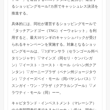
るショッピングモール7カ所でキャッシュレス決済を
推進する。
具体的には、同社が運営するショッピングモールで
「タッチアンドゴー（TNG）イーウォレット」を利
用すると、最大10リンギのキャッシュバックが受け
られるキャンペーンを実施する。対象となるショッ
ピングモールは、▽3ダマンサラ（セランゴール州ペ
タリンジャヤ）▽マインズ（同セリ・ケンバンガ
ン）▽イースト・コースト・モール（パハン州クア
ンタン）▽ガーニープラザ（ペナン州ジョージタウ
ン）▽クイーズベイ・モール（同バヤンレパス）▽
スンガイ・ワン・プラザ（クアラルンプール）▽メ
ラワティ・モール（同）ーー。
キャピタランド・インベストメント（マレーシア）