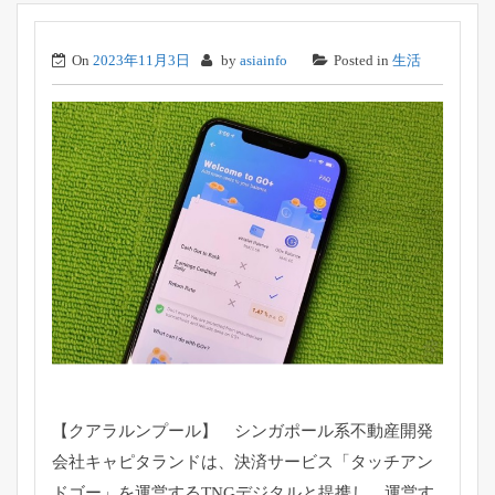
On
2023年11月3日
by
asiainfo
Posted in
生活
【クアラルンプール】 シンガポール系不動産開発
会社キャピタランドは、決済サービス「タッチアン
ドゴー」を運営するTNGデジタルと提携し、運営す