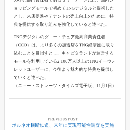
の小売部門責任者であるセリーナ・ン氏は、国内シ
ョッピングモールで初めてTNGデジタルと提携した
とし、来店促進やテナントの売上向上のために、特
典を提供する取り組みを強化していると述べた。
TNGデジタルのダニー・チュア最高商業責任者
（CCO）は、より多くの加盟店をTNG経済圏に取り
込むことを目指すとし、キャピタランドが運営する
モールを利用している2,100万人以上のTNGイーウォ
レットユーザーに、今後より魅力的な特典を提供し
ていくと述べた。
（ニュー・ストレーツ・タイムズ電子版、11月1日）
投
稿
PREVIOUS POST
Previous
ボルネオ横断鉄道、来年に実現可能性調査を実施
ナ