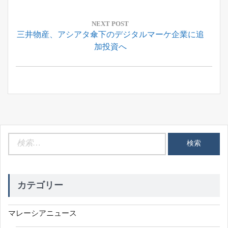
Post:
ビ
ゲ
NEXT POST
Next
三井物産、アシアタ傘下のデジタルマーケ企業に追
ー
Post:
加投資へ
シ
ョ
ン
検
索:
カテゴリー
マレーシアニュース