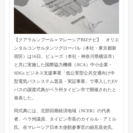
【クアラルンプール＝マレーシアBIZナビ】 オリエ
ンタルコンサルタンツグローバル（本社・東京都新
宿区）は16日、ピューズ（本社・神奈川県横浜市）
と共に実施した国際協力機構（JICA）中小企業・
SDGs ビジネス支援事業「低公害型公共交通向け中
型電気バスシステム普及・実証事業」で導入したEV
バスの譲渡式典がペラ州タイピン市で開催されたと
発表した。
同式典には、北部回廊経済地域（NCER）の代表
者、ペラ州議員、タイピン市長のカイルル・アミル
氏、在マレーシア日本大使館参事官の細見昌史氏、