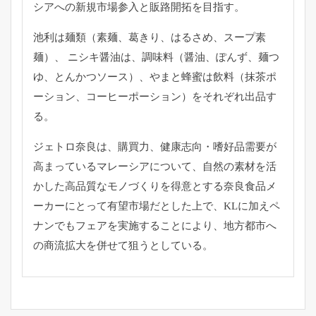
シアへの新規市場参入と販路開拓を目指す。
池利は麺類（素麺、葛きり、はるさめ、スープ素
麺）、 ニシキ醤油は、調味料（醤油、ぽんず、麺つ
ゆ、とんかつソース）、やまと蜂蜜は飲料（抹茶ポ
ーション、コーヒーポーション）をそれぞれ出品す
る。
ジェトロ奈良は、購買力、健康志向・嗜好品需要が
高まっているマレーシアについて、自然の素材を活
かした高品質なモノづくりを得意とする奈良食品メ
ーカーにとって有望市場だとした上で、KLに加えペ
ナンでもフェアを実施することにより、地方都市へ
の商流拡大を併せて狙うとしている。