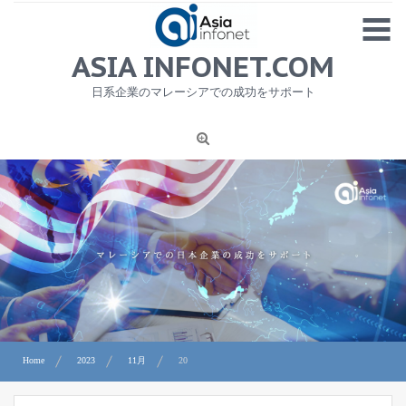
Skip
MENU
to
content
HOME
ASIA INFONET.COM
会社概要
日系企業のマレーシアでの成功をサポート
日本産食品輸出
ニュース
1
労務サービス
プライバシーポリシー及び著作権について
お問合せ
Home
2023
11月
20