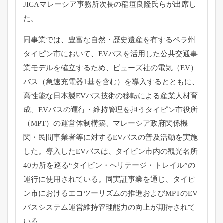
JICAマレーシア事務所次長の稲垣良隆氏らが出席し
た。
同事業では、豊富な自然・歴史遺産を有するペラ州
タイピン市において、EVバスを活用した公共交通事
業モデルを確立するため、ピューズ社の電気（EV）
バス（急速充電器1基を含む）を導入するとともに、
高性能な日本製EVバス技術の移転による産業人材育
成、EVバスの運行・維持管理を担うタイピン市役所
（MPT）の運営体制構築、マレーシア政府関係機
関・民間事業者等に対するEVバスの普及活動を実施
した。導入したEVバスは、タイピン市内の観光名所
40カ所を巡る“タイピン・ヘリテージ・トレイル”の
運行に使用されている。同実証事業を通じ、タイピ
ン市におけるエコツーリズムの推進およびMPTのEV
バスシステム運営維持管理能力の向上が期待されて
いる。