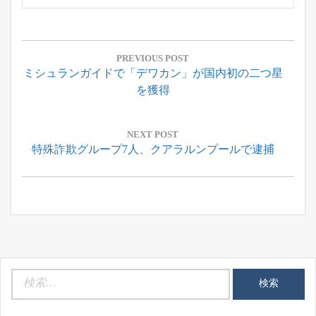
投
稿
PREVIOUS POST
Previous
ミシュランガイドで「デワカン」が国内初の二つ星
ナ
Post:
を獲得
ビ
ゲ
ー
NEXT POST
Next
特殊詐欺グループ7人、クアラルンプールで逮捕
シ
Post:
ョ
ン
検
索: