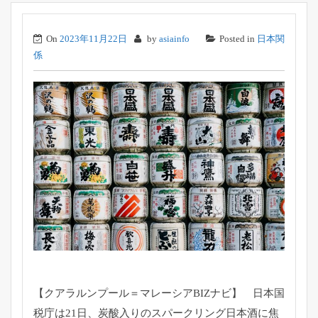
On
2023年11月22日
by
asiainfo
Posted in
日本関
係
【クアラルンプール＝マレーシアBIZナビ】 日本国
税庁は21日、炭酸入りのスパークリング日本酒に焦