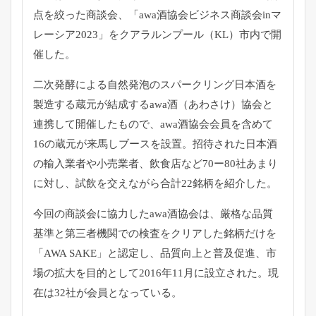
点を絞った商談会、「awa酒協会ビジネス商談会inマ
レーシア2023」をクアラルンプール（KL）市内で開
催した。
二次発酵による自然発泡のスパークリング日本酒を
製造する蔵元が結成するawa酒（あわさけ）協会と
連携して開催したもので、awa酒協会会員を含めて
16の蔵元が来馬しブースを設置。招待された日本酒
の輸入業者や小売業者、飲食店など70ー80社あまり
に対し、試飲を交えながら合計22銘柄を紹介した。
今回の商談会に協力したawa酒協会は、厳格な品質
基準と第三者機関での検査をクリアした銘柄だけを
「AWA SAKE」と認定し、品質向上と普及促進、市
場の拡大を目的として2016年11月に設立された。現
在は32社が会員となっている。