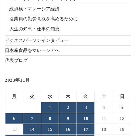
総点検・マレーシア経済
従業員の勤労意欲を高めるために
人生の知恵・仕事の知恵
ビジネスパーソンインタビュー
日本産食品をマレーシアへ
代表ブログ
2023年11月
月
火
水
木
金
土
日
1
2
3
4
5
6
7
8
9
10
11
12
13
14
15
16
17
18
19