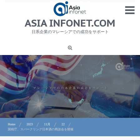
Skip
MENU
to
content
HOME
ASIA INFONET.COM
会社概要
日系企業のマレーシアでの成功をサポート
日本産食品輸出
ニュース
1
労務サービス
プライバシーポリシー及び著作権について
お問合せ
Home
2023
11月
22
国税庁、スパークリング日本酒の商談会を開催