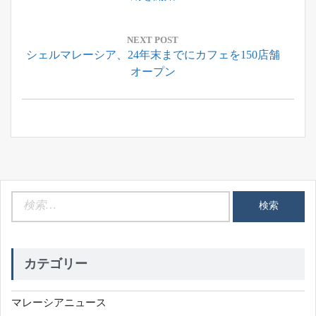
ビ
ゲ
ー
NEXT POST
Next
シェルマレーシア、24年末までにカフェを150店舗
シ
Post:
オープン
ョ
ン
検
索:
カテゴリー
マレーシアニュース