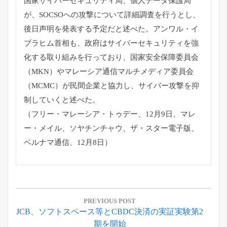
国家サイバーセキュリティ局、個人データ保護局
が、SOCSOへの攻撃について詳細調査を行うとし、
後日声明を発表する予定だと述べた。アンワル・イ
ブラヒム首相も、政府はサイバーセキュリティを強
化する取り組みを行っており、国家安全保障委員会
（MKN）やマレーシア通信マルチメディア委員会
（MCMC）が民間企業と協力し、サイバー攻撃を抑
制していくと述べた。
（フリー・マレーシア・トゥデー、12月9日、マレ
ー・メイル、ソヤチンチャウ、ザ・スター電子版、
ベルナマ通信、12月8日）
投
稿
PREVIOUS POST
Previous
JCB、ソフトスペース等とCBDC決済の実証実験第2
ナ
Post:
期を開始