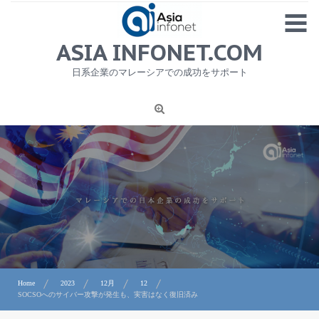
Skip
MENU
to
content
HOME
ASIA INFONET.COM
会社概要
日系企業のマレーシアでの成功をサポート
日本産食品輸出
ニュース
1
労務サービス
プライバシーポリシー及び著作権について
お問合せ
Home
2023
12月
12
SOCSOへのサイバー攻撃が発生も、実害はなく復旧済み