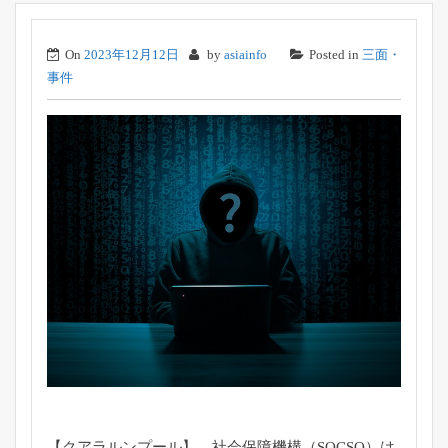
On
2023年12月12日
by
asiainfo
Posted in
三面・
事件
【クアラルンプール】 社会保障機構（SOCSO）は