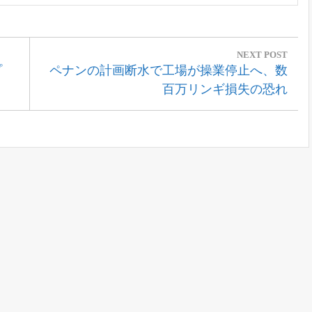
NEXT POST
Next
プ
ペナンの計画断水で工場が操業停止へ、数
Post:
百万リンギ損失の恐れ