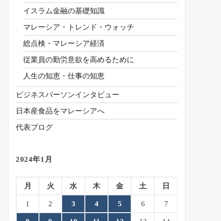
イスラム金融の基礎知識
マレーシア・トレンド・ウォッチ
総点検・マレーシア経済
従業員の勤労意欲を高めるために
人生の知恵・仕事の知恵
ビジネスパーソンインタビュー
日本産食品をマレーシアへ
代表ブログ
2024年1月
月
火
水
木
金
土
日
1
2
3
4
5
6
7