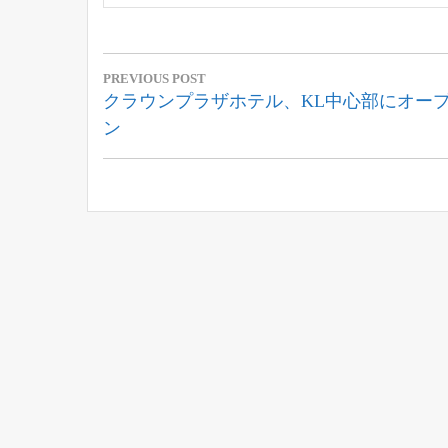
投
PREVIOUS POST
稿
Previous
クラウンプラザホテル、KL中心部にオー
Post:
ン
ナ
ビ
ゲ
ー
シ
ョ
ン