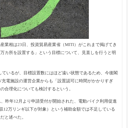
業相は23日、投資貿易産業省（MITI）がこれまで掲げてき
設1万カ所を設置する」という目標について、見直しを行うと明
動しているが、目標設置数にはほど遠い状態であるため、今後閣
V充電施設の運営企業からも「設置認可に時間がかかりすぎ
スの合理化についても検討するという。
れ、昨年12月より申請受付が開始された、電動バイク利用促進
ギ（年収12万リンギ以下が対象）という補助金額では不足している
中だと述べた。