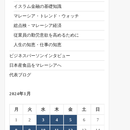
イスラム金融の基礎知識
マレーシア・トレンド・ウォッチ
総点検・マレーシア経済
従業員の勤労意欲を高めるために
人生の知恵・仕事の知恵
ビジネスパーソンインタビュー
日本産食品をマレーシアへ
代表ブログ
2024年1月
月
火
水
木
金
土
日
1
2
3
4
5
6
7