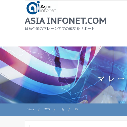
Skip
to
content
ASIA INFONET.COM
日系企業のマレーシアでの成功をサポート
Home
2024
1月
29