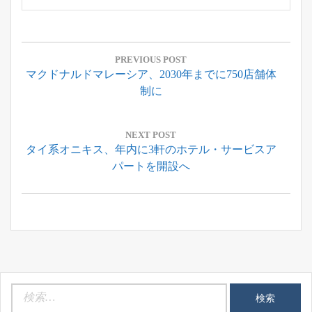
投
稿
PREVIOUS POST
Previous
マクドナルドマレーシア、2030年までに750店舗体
ナ
Post:
制に
ビ
ゲ
ー
NEXT POST
Next
タイ系オニキス、年内に3軒のホテル・サービスア
シ
Post:
パートを開設へ
ョ
ン
検
索: