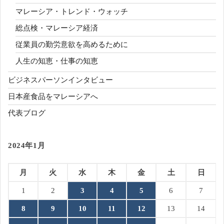
マレーシア・トレンド・ウォッチ
総点検・マレーシア経済
従業員の勤労意欲を高めるために
人生の知恵・仕事の知恵
ビジネスパーソンインタビュー
日本産食品をマレーシアへ
代表ブログ
2024年1月
月
火
水
木
金
土
日
1
2
3
4
5
6
7
8
9
10
11
12
13
14