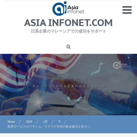
Skip
MENU
to
content
HOME
ASIA INFONET.COM
会社概要
日系企業のマレーシアでの成功をサポート
日本産食品輸出
ニュース
1
労務サービス
プライバシーポリシー及び著作権について
お問合せ
Home
2024
1月
9
配車サービスのマキシム、サラワク州内の輸送拠点を拡大へ