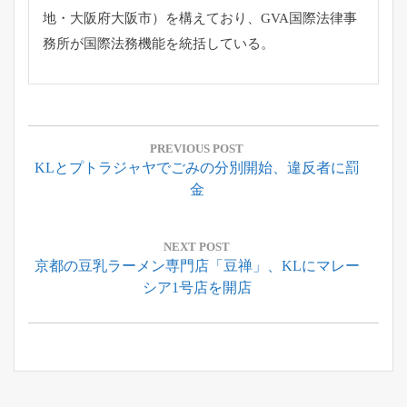
地・大阪府大阪市）を構えており、GVA国際法律事
務所が国際法務機能を統括している。
投
稿
PREVIOUS POST
Previous
KLとプトラジャヤでごみの分別開始、違反者に罰
ナ
Post:
金
ビ
ゲ
ー
NEXT POST
Next
京都の豆乳ラーメン専門店「豆禅」、KLにマレー
シ
Post:
シア1号店を開店
ョ
ン