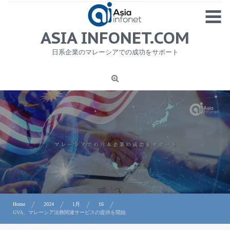
Skip
MENU
to
content
HOME
ASIA INFONET.COM
会社概要
日系企業のマレーシアでの成功をサポート
日本産食品輸出
ニュース
1
労務サービス
プライバシーポリシー及び著作権について
お問合せ
Home
2024
1月
16
GVA、マレーシア法務関連サービスの提供を開始