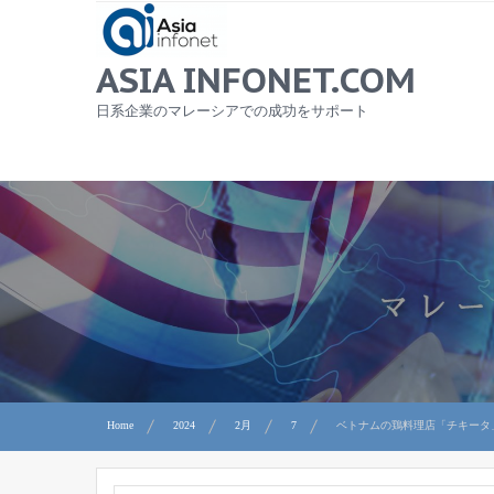
Skip
to
content
ASIA INFONET.COM
日系企業のマレーシアでの成功をサポート
Home
2024
2月
7
ベトナムの鶏料理店「チキータ