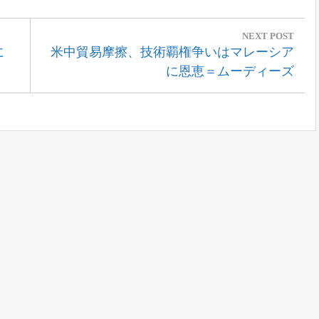
NEXT POST
Next
に
米中貿易摩擦、技術覇権争いはマレーシア
Post:
に恩恵＝ムーディーズ