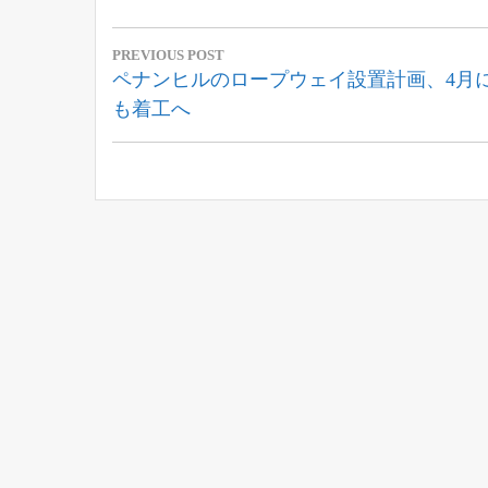
投
PREVIOUS POST
稿
Previous
ペナンヒルのロープウェイ設置計画、4月
Post:
も着工へ
ナ
ビ
ゲ
ー
シ
ョ
ン