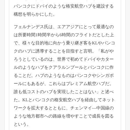
バンコクにドバイのような格安航空ハブを建設する
構想を明らかに
した。
フェルナンデス氏は、
エアアジアにとって最適なの
は所要時間1時間半から6時間のフラ
イトだとした上
で、
様々な目的地に向かう乗り継ぎ客をKLやバンコ
クのハブに誘導す
ることを目指すと言明。「私がや
ろうとしているのは、
世界で初めてドバイやカター
ルのようなハブをクアラルンプールと
バンコクに作
ることだ。
ハブのようなものはバンコクやシンガポ
ールにもあるが、
これらはプレミアム航空ハブだ。
誰も低コストのハブを実現したことはない」と述べ
た。
KLとバンコクの格安航空ハブを経由してネット
ワークを拡大する
とともに、チェンマイ―
中国線の
ような地方都市への路線を増やすことで成長を図る
という
。