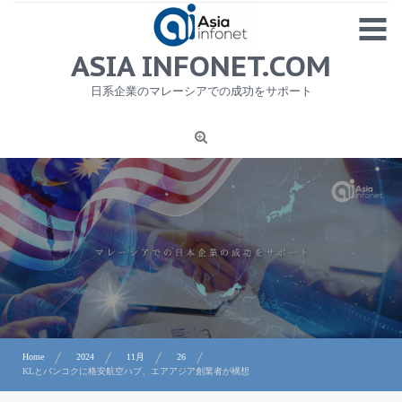
Skip
MENU
to
content
HOME
ASIA INFONET.COM
会社概要
日系企業のマレーシアでの成功をサポート
日本産食品輸出
ニュース
1
労務サービス
プライバシーポリシー及び著作権について
お問合せ
Home
2024
11月
26
KLとバンコクに格安航空ハブ、エアアジア創業者が構想