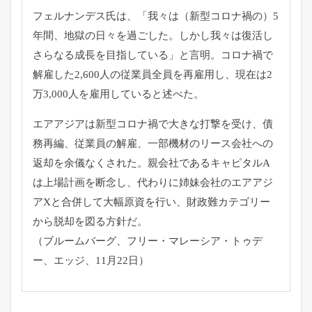
フェルナンデス氏は、「我々は（新型コロナ禍の）5
年間、
地獄の日々を過ごした。
しかし我々は復活し
さらなる成長を目指している」と言明。
コロナ禍で
解雇した2,600人の従業員全員を再雇用し、
現在は2
万3,000人を雇用していると述べた。
エアアジアは新型コロナ禍で大きな打撃を受け、債
務再編、
従業員の解雇、一部機材のリース会社への
返却を余儀なくされた。
親会社であるキャピタルA
は上場計画を断念し、
代わりに姉妹会社のエアアジ
アXと合併して大幅原資を行い、
財政難カテゴリー
から脱却を図る方針だ。
（ブルームバーグ、フリー・マレーシア・トゥデ
ー、エッジ、
11月22日）