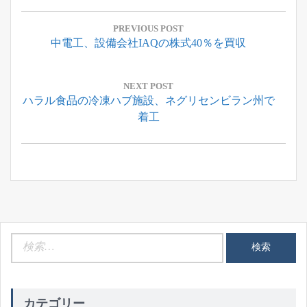
投
稿
PREVIOUS POST
Previous
中電工、設備会社IAQの株式40％を買収
ナ
Post:
ビ
ゲ
NEXT POST
Next
ハラル食品の冷凍ハブ施設、ネグリセンビラン州で
ー
Post:
着工
シ
ョ
ン
検
索:
カテゴリー