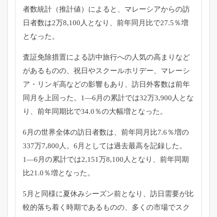
者数統計（推計値）によると、
マレーシアからの訪
日者数は2万8,100人となり、
前年同月比で27.5％増
となった。
査証免除措置による訪中旅行への人気の高まりなど
があるものの、
祝日やスクールホリデー、マレーシ
ア・
リンギ高などの影響もあり、訪日外客数は前年
同月を上回った。
1―6月の累計では32万3,900人とな
り、
前年同期比で34.0％の大幅増となった。
6月の世界全体の訪日者数は、前年同月比7.6％
増の
337万7,800人。6月としては過去最高を記録した。
1―6月の累計では2,151万8,100人となり、
前年同期
比21.0％増となった。
5月と同様に夏休みシーズン前となり、
訪日需要が比
較的落ち着く時期であるものの、
多くの市場でスク