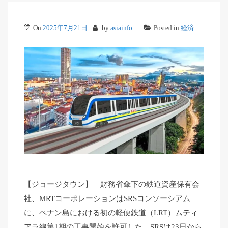
On
2025年7月21日
by
asiainfo
Posted in
経済
【ジョージタウン】 財務省傘下の鉄道資産保有会
社、
MRTコーポレーションはSRSコンソーシアム
に、
ペナン島における初の軽便鉄道（LRT）
ムティ
アラ線第1期の工事開始を許可した。
SRSは23日から