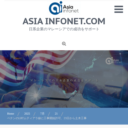
Skip
MENU
to
content
HOME
ASIA INFONET.COM
会社概要
日系企業のマレーシアでの成功をサポート
日本産食品輸出
ニュース
1
労務サービス
プライバシーポリシー及び著作権について
お問合せ
Home
2025
7月
21
ペナンのLRTムティアラ線に工事開始許可、23日から土木工事