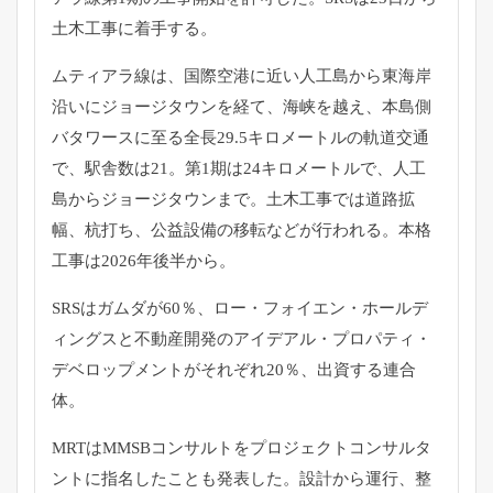
土木工事に着手する。
ムティアラ線は、
国際空港に近い人工島から東海岸
沿いにジョージタウンを経て、
海峡を越え、本島側
バタワースに至る全長29.
5キロメートルの軌道交通
で、駅舎数は21。
第1期は24キロメートルで、人工
島からジョージタウンまで。
土木工事では道路拡
幅、杭打ち、公益設備の移転などが行われる。
本格
工事は2026年後半から。
SRSはガムダが60％、ロー・フォイエン・
ホールデ
ィングスと不動産開発のアイデアル・プロパティ・
デベロップメントがそれぞれ20％、出資する連合
体。
MRTはMMSBコンサルトをプロジェクトコンサルタ
ントに指名
したことも発表した。設計から運行、整