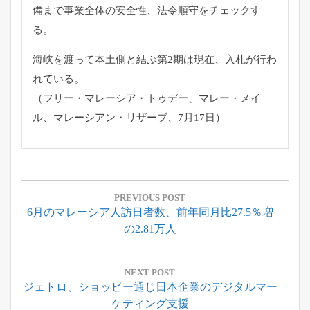
備まで事業全体の安全性、
法令順守をチェックす
る。
海峡を渡って本土側と結ぶ第2期は現在、入札が行わ
れている。
（フリー・マレーシア・トゥデー、マレー・メイ
ル、
マレーシアン・リザーブ、7月17日）
投
稿
PREVIOUS POST
Previous
6月のマレーシア人訪日者数、前年同月比27.5％増
ナ
Post:
の2.81万人
ビ
ゲ
ー
NEXT POST
Next
ジェトロ、ショッピー通じ日本企業のデジタルマー
シ
Post:
ケティング支援