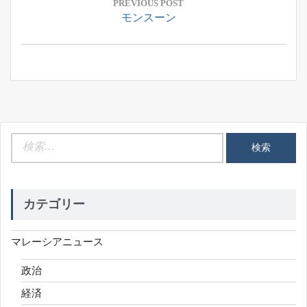
稿
PREVIOUS POST
Previous
モンスーン
ナ
Post:
ビ
ゲ
ー
シ
ョ
ン
検
索:
カテゴリー
マレーシアニュース
政治
経済