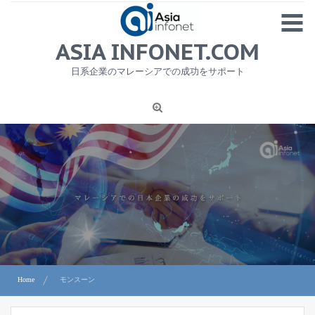
Skip
MENU
to
content
HOME
ASIA INFONET.COM
会社概要
日系企業のマレーシアでの成功をサポート
日本産食品輸出
ニュース
1
労務サービス
プライバシーポリシー及び著作権について
お問合せ
Home
モンスーン