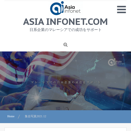
Skip
MENU
to
content
HOME
ASIA INFONET.COM
会社概要
日系企業のマレーシアでの成功をサポート
日本産食品輸出
ニュース
1
労務サービス
プライバシーポリシー及び著作権について
お問合せ
Home
集合写真2021.12