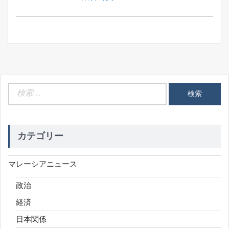
ナ
Post:
ビ
ゲ
ー
シ
ョ
ン
検
索:
カテゴリー
マレーシアニュース
政治
経済
日本関係