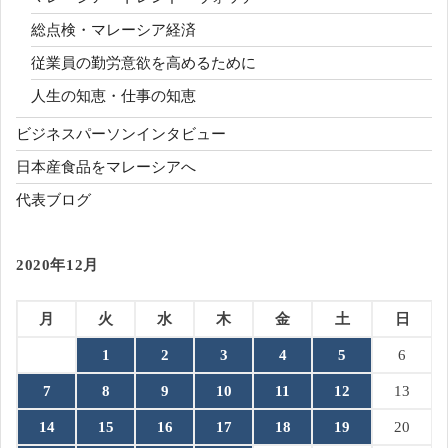
総点検・マレーシア経済
従業員の勤労意欲を高めるために
人生の知恵・仕事の知恵
ビジネスパーソンインタビュー
日本産食品をマレーシアへ
代表ブログ
2020年12月
月
火
水
木
金
土
日
1
2
3
4
5
6
7
8
9
10
11
12
13
14
15
16
17
18
19
20