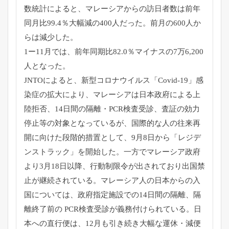
数統計によると、
マレーシアからの訪日者数は前年
同月比99.4％
大幅減の400人だった。前月の600人か
らは減少した。
1ー11月では、前年同期比82.0％マイナスの7万6,
200
人となった。
JNTOによると、新型コロナウイルス「Covid-19」
感
染症の拡大により、マレーシアは日本政府による上
陸拒否、
14日間の隔離・PCR検査受診、
査証の効力
停止等の対象となっているが、
国際的な人の往来再
開に向けた段階的措置として、9月8日から「
レジデ
ンストラック」を開始した。
一方でマレーシア政府
より3月18日以降、
行動制限令が出されており出国禁
止が継続されている。
マレーシア人の日本からの入
国については、
政府指定施設での14日間の隔離、隔
離終了前の PCR検査受診が義務付けられている。日
本への直行便は、
12月も引き続き大幅な運休・減便