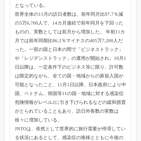
となっている。
世界全体の11月の訪日者数は、前年同月比97.7％
減
の5万6,700人で、
14カ月連続で前年同月を下回った
ものの、
実数としては前月から増加した。 年初11カ
月では前年同期比86.2％マイナスの405万7,
200人だ
った。一部の国と日本の間で「ビジネストラック」
や「
レジデンストラック」の運用が開始され、10月1
日以降は、
一定条件下のビジネス等に限り、許可数
は限定的ながら、
全ての国・地域からの新規入国が
可能となったこと、
11月1日以降、日本政府により中
国、ベトナム、
韓国等11の国・
地域に対する感染症
危険情報がレベル2に引き下げられるなどの緩
和措置
がとられていることもあり、
訪日外客数の実数は
徐々に増加している。
JNTOは、
依然として世界的に旅行需要が停滞してい
る状況にあるとして、
感染症の推移とともに今後の