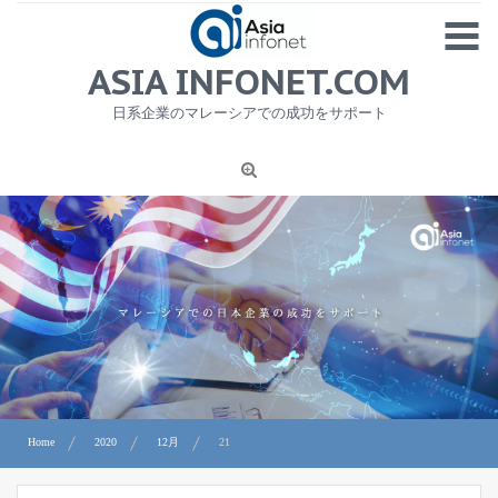
Skip
MENU
to
content
HOME
ASIA INFONET.COM
会社概要
日系企業のマレーシアでの成功をサポート
日本産食品輸出
ニュース
1
労務サービス
プライバシーポリシー及び著作権について
お問合せ
Home
2020
12月
21