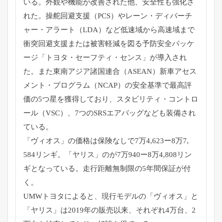
いる。
外観や機能が改善された他、安全性も強化さ
れた。操舵回避支援（
PCS）やレーン・ディパーチ
ャー・アラート（LDA）
など低速域から高速域まで
衝突回避支援または被害軽減を図る予防
安全パッケ
ージ「トヨタ・セーフティ・センス」が導入され
た。
また東南アジア諸国連合（ASEAN）新車アセス
メント・
プログラム（NCAP）
の安全基準で最高評
価の5つ星を獲得しており、スタビリティ・
コントロ
ール（VSC）、
7つのSRSエアバッグなども装備され
ている。
「ヴィオス」の価格は保険なしで7万4,623ー8万7,
584リンギ。「ヤリス」のが7万940ー8万4,
808リン
ギとなっている。走行距離無制限の5年間保証が付
く。
UMWトヨタによると、現行モデルの「ヴィオス」と
「ヤリス」
は2019年の販売以来、それぞれ4万台、
2