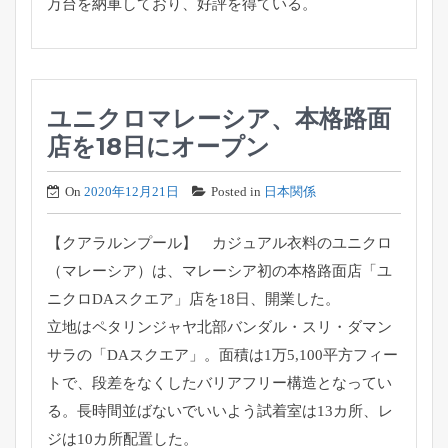
万台を納車しており、好評を得ている。
ユニクロマレーシア、本格路面
店を18日にオープン
On
2020年12月21日
Posted in
日本関係
【クアラルンプール】 カジュアル衣料のユニクロ
（マレーシア）は、
マレーシア初の本格路面店「ユ
ニクロDAスクエア」店を18日、
開業した。
立地はペタリンジャヤ北部バンダル・スリ・ダマン
サラの「
DAスクエア」。面積は1万5,100平方フィー
トで、
段差をなくしたバリアフリー構造となってい
る。
長時間並ばないでいいよう試着室は13カ所、
レ
ジは10カ所配置した。