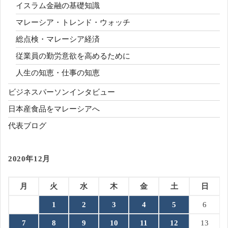
イスラム金融の基礎知識
マレーシア・トレンド・ウォッチ
総点検・マレーシア経済
従業員の勤労意欲を高めるために
人生の知恵・仕事の知恵
ビジネスパーソンインタビュー
日本産食品をマレーシアへ
代表ブログ
2020年12月
月
火
水
木
金
土
日
1
2
3
4
5
6
7
8
9
10
11
12
13