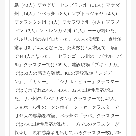
島（43人）▽ネグリ・センビラン州（31人）▽ケダ
州（14人）▽ペラ州（8人）▽プトラジャヤ（4人）
▽クランタン州（4人）▽サラワク州（4人）▽ラブ
アン（2人）▽トレンガヌ州（1人）ーーが続いた。
ペルリス州のみゼロだった。710人が退院し、累計治
癒者は8万14人となった。死者数は5人増えて、累計
で444人となった。 セランゴール州の「パサル・バ
ル」クラスターでは309人、建設現場「ブキ・ナガ」
では58人の感染を確認。KLの建設現場「レジデ
ン」、「カシー」、「シナル・ビュー」クラスター
ではそれぞれ294人、43人、32人に陽性反応が出
た。サバ州の「パギナタン」クラスターでは47人。
ジョホール州の「タンポイ・ジャヤ」クラスターで
は32人の感染を確認。ペラ州の「ラパ」クラスター
では7人に陽性反応が出た。一方で3のクラスターが
収束し、現在感染者を出しているクラスター数は206