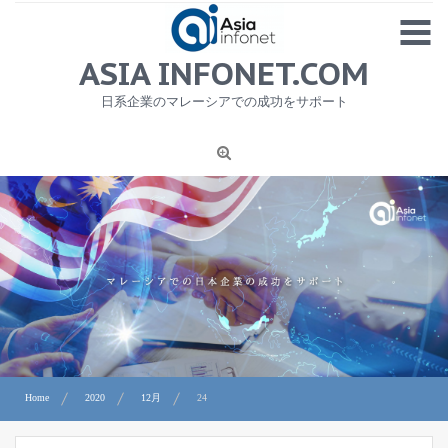
Skip
MENU
to
content
HOME
ASIA INFONET.COM
会社概要
日系企業のマレーシアでの成功をサポート
日本産食品輸出
ニュース
1
労務サービス
プライバシーポリシー及び著作権について
お問合せ
Home
2020
12月
24