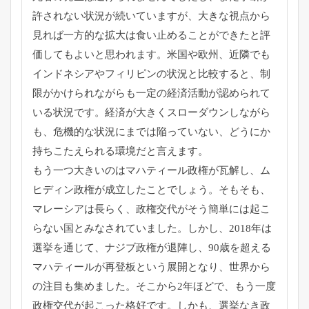
許されない状況が続いていますが、大きな視点
から
見れば一方的な拡大は食い止めることができたと評
価してもよ
いと思われます。米国や欧州、近隣でも
インドネシアやフィリピン
の状況と比較すると、制
限がかけられながらも一定の経済活動が認
められて
いる状況です。経済が大きくスローダウンしながら
も、危
機的な状況にまでは陥っていない、どうにか
持ちこたえられる環境
だと言えます。
もう一つ大きいのはマハティール政権が瓦解し、ム
ヒディン政権が
成立したことでしょう。そもそも、
マレーシアは長らく、政権交代
がそう簡単には起こ
らない国とみなされていました。しかし、
2018年は
選挙を通じて、ナジブ政権が退陣し、90歳を超える
マハティールが再登板という展開となり、世界から
の注目も集めま
した。そこから2年ほどで、もう一度
政権交代が起こった格好です
。しかも、選挙なき政