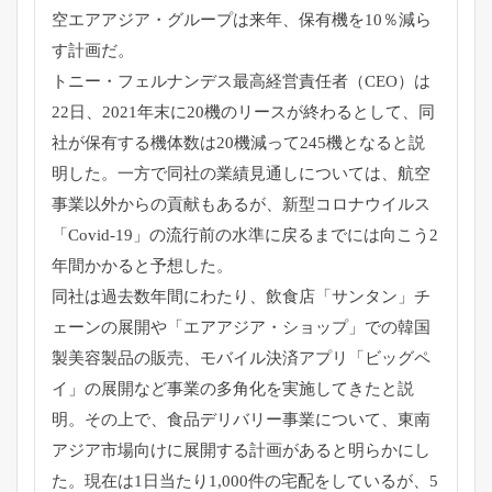
空エアアジア・グループは来年、保有機を10％減ら
す計画だ。
トニー・フェルナンデス最高経営責任者（CEO）は
22日、2021年末に20機のリースが終わるとして、同
社が保有する機体数は20機減って245機となると説
明した。一方で同社の業績見通しについては、航空
事業以外からの貢献もあるが、新型コロナウイルス
「Covid-19」の流行前の水準に戻るまでには向こう2
年間かかると予想した。
同社は過去数年間にわたり、飲食店「サンタン」チ
ェーンの展開や「エアアジア・ショップ」での韓国
製美容製品の販売、モバイル決済アプリ「ビッグペ
イ」の展開など事業の多角化を実施してきたと説
明。その上で、食品デリバリー事業について、東南
アジア市場向けに展開する計画があると明らかにし
た。現在は1日当たり1,000件の宅配をしているが、5