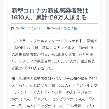
新型コロナの新規感染者数は
1810人、累計で8万人超える
On
2020年12月12日
Posted in
安全情報
【クアラルンプール＝マレーシアBIZナビ】 保健省
（MOH）は11日、新型コロナウイルス「Covid-
19」
の新規感染者数が前日から1,
810人増加したと発表し
た。アクティブ感染者数は1万2,
734人で、累計感染
者数は8万309人となった。
州・地域別の感染者数はセランゴール州が最多で892
人だった。
それに▽サバ州（532人）▽クアラルンプ
ール（KL、
132人）▽パハン州（96人）▽ジョホー
ル州（69人）▽
ネグリ・センビラン州（64人）▽ペ
ナン島（34人）▽ケダ州（
22人）▽ペラ州（12人）