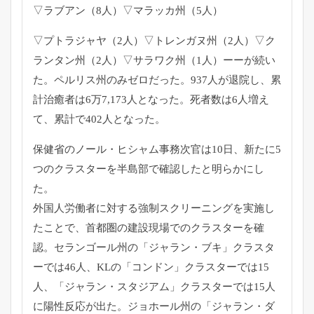
▽ラブアン（8人）▽マラッカ州（
5人）
▽プトラジャヤ（2人）▽トレンガヌ州（2人）▽ク
ランタン州（
2人）▽サラワク州（1人）ーーが続い
た。
ペルリス州のみゼロだった。937人が退院し、
累
計治癒者は6万7,173人となった。死者数は6人増え
て、
累計で402人となった。
保健省のノール・ヒシャム事務次官は10日、
新たに5
つのクラスターを半島部で確認したと明らかにし
た。
外国人労働者に対する強制スクリーニングを実施し
たことで、
首都圏の建設現場でのクラスターを確
認。セランゴール州の「
ジャラン・ブキ」クラスタ
ーでは46人、KLの「コンドン」
クラスターでは15
人、「ジャラン・スタジアム」
クラスターでは15人
に陽性反応が出た。ジョホール州の「
ジャラン・ダ