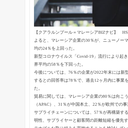
【クアラルンプール＝マレーシアBIZナビ】 H
よると、マレーシア企業の30％が、ニューノー
均の24％
を上回った。
新型コロナウイルス「Covid-19」
流行により起き
界平均の58％を下回った。
今後については、76％
の企業が2022年末には
するとの回答率は78％で、
過去12ヶ月内に事業
た。
貿易に関しては、マレーシア企業の80％は向こう
（APAC）
、31％が中国本土、22％
が欧州での事
サプライチェーンについては、57％
が再構築す
明性、
サプライヤーと顧客間の距離短縮を優先