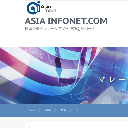
Skip
to
content
ASIA INFONET.COM
日系企業のマレーシアでの成功をサポート
Home
2020
12月
4