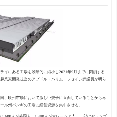
ライにある工場を段階的に縮小し2021年9月までに
閉鎖する
・
起業家開発担当のアブドル・ハリム・
フセイン評議員が明ら
国、
欧州市場において激しい競争に直面していることから再
ゴール州バンギの工場に経営資源を集中させる。
1,
600人が外国人、1,400人がマレーシア人。
一部はセランゴ