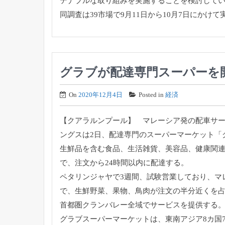
テナブルな取り組みを実施する
ことを検討して
同調査は39市場で9月11日から10月7日にかけて
グラブが配達専門スーパーを
On
2020年12月4日
Posted in
経済
【クアラルンプール】 マレーシア発の配車サ
ングスは2日、
配達専門のスーパーマーケット「
生鮮品を含む食品、生活雑貨、美容品、健康関連
で、
注文から24時間以内に配達する。
ペタリンジャヤで3週間、試験営業しており、
マ
で、
生鮮野菜、果物、鳥肉が注文の半分近くを
首都圏クランバレー全域でサービスを提供する
グラブスーパーマーケットは、
東南アジア8カ国