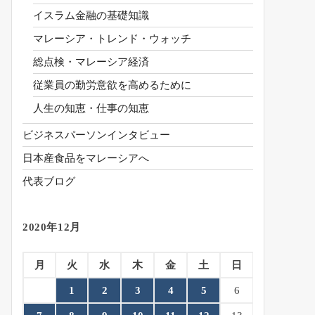
イスラム金融の基礎知識
マレーシア・トレンド・ウォッチ
総点検・マレーシア経済
従業員の勤労意欲を高めるために
人生の知恵・仕事の知恵
ビジネスパーソンインタビュー
日本産食品をマレーシアへ
代表ブログ
2020年12月
月
火
水
木
金
土
日
1
2
3
4
5
6