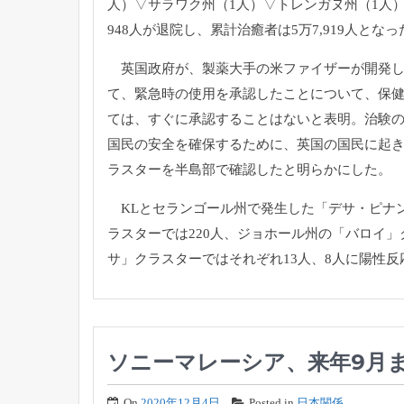
人）▽サラワク州（1人）▽トレンガヌ州（1人
948人が退院し、累計治癒者は5万7,919人となっ
英国政府が、
製薬大手の米ファイザーが開発
て、
緊急時の使用を承認したことについて、保
ては、
すぐに承認することはないと表明。
治験
国民の安全を確保するために、
英国の国民に起
ラスターを半島部で確認したと明らかにした。
KL
とセランゴール州で発生した「デサ・ピナ
ラスターでは220人、ジョホール州の「バロイ」
サ」クラスターではそれぞれ13人、
8人に陽性反
ソニーマレーシア、来年9月
On
2020年12月4日
Posted in
日本関係