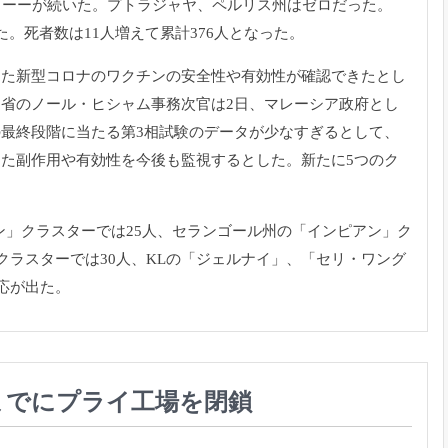
）
ーーが続いた。プトラジャヤ、ペルリス州はゼロだった。
た。
死者数は11人増えて累計376人となった。
した新型コロナのワクチンの安全性
や有効性が確認できたとし
健省のノール・
ヒシャム事務次官は2日、マレーシア政府とし
の最終段階に当たる第3相試験のデータが少なすぎるとして、
きた副作用や有効性を今後も監視するとした。
新たに5つのク
ン」
クラスターでは25人、セランゴール州の「インピアン」
ク
クラスターでは30人、
KL
の「ジェルナイ」、「セリ・
ワング
応が出た。
までにプライ工場を閉鎖