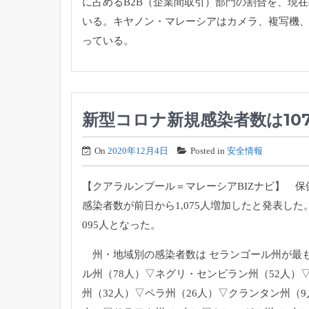
に占めるB2B（企業間取引）部門の割合を、現在
いる。
キヤノン・マレーシアはカメラ、複写機
っている。
新型コロナ新規感染者数は10
On
2020年12月4日
Posted in
安全情報
【クアラルンプール＝マレーシアBIZナビ】 保健
感染者数が前日から1,
075人増加したと発表した
095人となった。
州・地域別の感染者数は セランゴール州が最も
ル州（78人）▽ネグリ・センビラン州（
52人）
州（32人）▽ペラ州（26人）▽クランタン州（