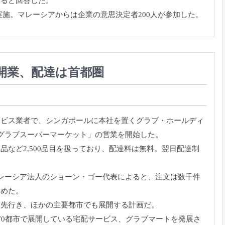
いると回答した。
実施。
マレーシアからは企業の意思決定者200人が参加した。
開業、配達は首都圏
ービス業者で、
シンガポールに本社を置くグラブ・ホールディ
グラブスーパーマーケット」
の営業を開始した。
品など2,
500品目を扱っており、配達料は無料。翌日配達制
レーシア法人のショーン・ゴー代表によると、注文は数千件
占めた。
。先行き、
ほかの主要都市でも展開する計画だ。
70都市で展開している宅配サービス、
グラブマートを発展さ