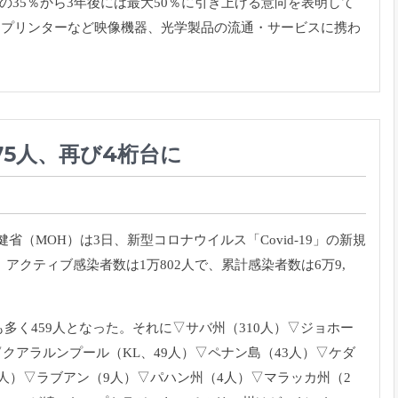
の35％
から3年後には最大50％に引き上げる意向を表明して
、
プリンターなど映像機器、光学製品の流通・
サービスに携わ
75人、再び4桁台に
省（MOH）は3日、新型コロナウイルス「Covid-
19」の新規
。
アクティブ感染者数は1万802人で、累計感染者数は6万9,
多く459人となった。それに▽サバ州（
310人）▽ジョホー
▽クアラルンプール（KL、49人）▽ペナン島（
43人）▽ケダ
9人）▽ラブアン（9人）▽パハン州（4人）▽マラッカ州（
2