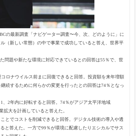
SBCの最新調査「ナビゲーター調査〜今、次、どのように」
に
マル（
新しい常態）の中で事業で成功していると答え、世界平
た問題や新たな環境に対応できているとの回答は5
5％で、世
新型コロナウイルス前まに回復できると
回答。投資額を来年増額
を継続するために何らかの変更を行ったとの
回答は74％となっ
1、
2年内に好転すると回答。74％がアジア太平洋地域
業拡大を計画していると答えた。
ることでコストを削減できると回答。
デジタル技術の導入や透
すると答えた。
一方で99％
が環境に配慮したりエシカルでサス