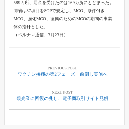
589カ所、
罰金を受けたのは169カ所にとどまった。
同省は37項目をSOPで規定し、MCO、条件付き
MCO、
強化MCO、復興のためのMCOの期間の事業
体の指針とした。
（ベルナマ通信、3月23日）
投
稿
PREVIOUS POST
Previous
ワクチン接種の第2フェーズ、前倒し実施へ
ナ
Post:
ビ
ゲ
NEXT POST
Next
観光業に回復の兆し、電子商取引サイト見解
ー
Post:
シ
ョ
ン