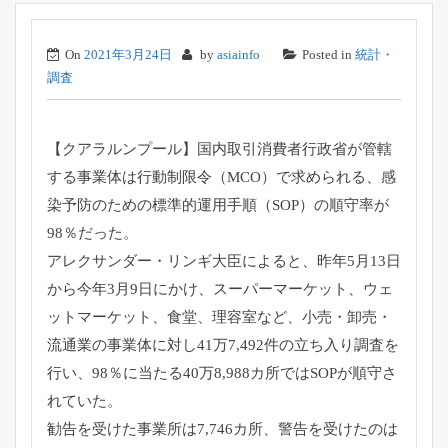
On
2021年3月24日
by
asiainfo
Posted in
統計・
調査
【クアラルンプール】
国内取引消費者行政省が管轄
する事業体は行動制限令（MCO）
で求められる、感
染予防のための標準的運用手順（SOP）
の順守率が
98％だった。
アレクサンダー・リンギ大臣によると、
昨年5月13日
から今年3月9日にかけ、スーパーマーケット、
ウェ
ットマーケット、食堂、理容室など、小売・卸売・
流通業の事業体に対し41万7,492件の立ち入り調査を
行い、
98％に当たる40万8,
988カ所ではSOPが順守さ
れていた。
勧告を受けた事業所は7,746カ所、
警告を受けたのは