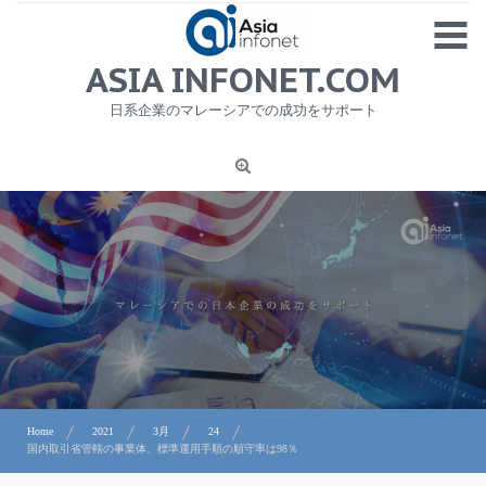
Skip
MENU
to
content
HOME
ASIA INFONET.COM
会社概要
日系企業のマレーシアでの成功をサポート
日本産食品輸出
ニュース
1
労務サービス
プライバシーポリシー及び著作権について
お問合せ
Home
2021
3月
24
国内取引省管轄の事業体、標準運用手順の順守率は98％