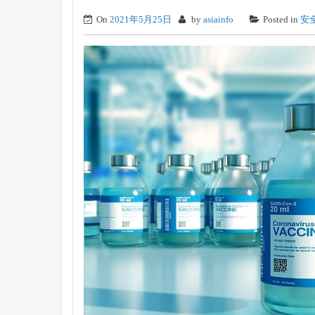
On
2021年5月25日
by
asiainfo
Posted in
安