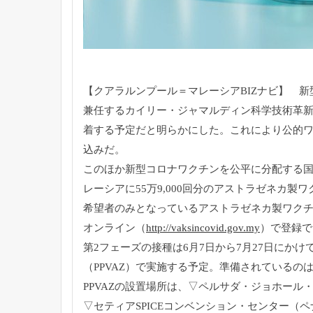
【クアラルンプール＝マレーシアBIZナビ】 新型コ
兼任するカイリー・
ジャマルディン科学技術革
着する予
定だと明らかにした。これにより公的
込みだ。
このほか新型コロナワクチンを公平に分配する
レーシアに55万9,
000回分のアストラゼネカ製
希望者のみとなっているアストラゼネカ製ワクチ
オンライン（
http
://vaksincovid.gov.my
）で登録で
第2フェーズの接種は6月7日から7月27日にかけ
（PPVAZ）
で実施する予定。準備されているのは
PPVAZの設置場所は、▽ペルサダ・ジョホール
▽
セティアSPICEコンベンション・センター（