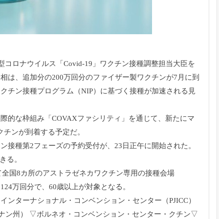
ロナウイルス「Covid-19」
ワクチン接種調整担当大臣を
新相は、
追加分の200万回分のファイザー製ワクチンが7月に到
ワクチン接種プログラム（
NIP）に基づく接種が加速される見
国際的な枠組み「
COVAXファシリティ」を通じて、
新たにマ
ワクチンが到着する予定だ。
ン接種第2フェー
ズの予約受付が、23日正午に開始された。
きる。
て全国8カ所
のアストラゼネカワクチン専用の接種会場
124万回分で、
60歳以上が対象となる。
・
インターナショナル・コンベンション・センター（PJICC）
ペナン州） ▽ボルネオ・コンベンション・センター・クチン▽