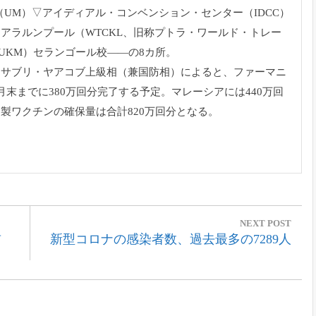
（UM）▽
アイディアル・コンベンション・センター（IDCC）
クアラルンプール（
WTCKL、旧称プトラ・ワールド・トレー
UKM）セランゴール校——
の8カ所。
・サブリ・
ヤアコブ上級相（兼国防相）によると、ファーマニ
月末までに380万回分完了する
予定。マレーシアには440万回
製ワクチンの確保量は合計820万回分とな
る。
NEXT POST
Next
首
新型コロナの感染者数、過去最多の7289人
Post: