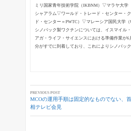
ミリ国家青年技術学院（IKBNM）▽マラヤ大学
シャアラム▽ワールド・トレード・センター・
ド・センター＝
PWTC）▽マレーシア国民大学（
シノバック製ワクチンについては、イスマイル
アガ・ライフ・
サイエンスにおける準備作業が6
分がすでに到着しており、
これによりシノバック
投
PREVIOUS POST
稿
Previous
MCOの運用手順は固定的なものでない、
Post:
相テレビ会見
ナ
ビ