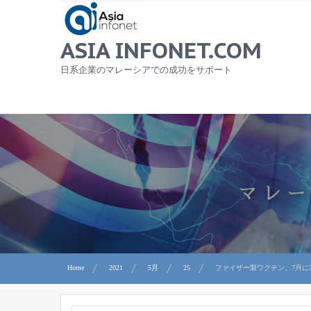
Skip
to
content
ASIA INFONET.COM
日系企業のマレーシアでの成功をサポート
Home
2021
5月
25
ファイザー製ワクチン、7月に2